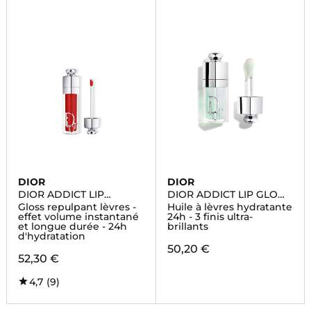
DIOR
DIOR
DIOR ADDICT LIP
DIOR ADDICT LIP GLOW
MAXIMIZER
OIL
Gloss repulpant lèvres -
Huile à lèvres hydratante
effet volume instantané
24h - 3 finis ultra-
et longue durée - 24h
brillants
d'hydratation
50,20 €
52,30 €
4,7
(9)