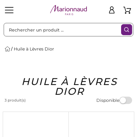
Trier par
Filtres
Huile à Lèvres Dior
Idées
Bons
HUILE À LÈVRES
heveux
Solaire
Homme
Marques
Cadeaux
Plans
DIOR
Disponible
3 produit(s)