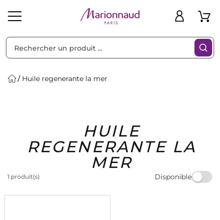
Trier par
Filtres
Huile regenerante la mer
Idées
Bons
HUILE
heveux
Solaire
Homme
Marques
Cadeaux
Plans
REGENERANTE LA
MER
Disponible
1 produit(s)