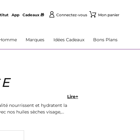
titut
App
Cadeaux 🎁
Connectez-vous
Mon panier
Homme
Marques
Idées Cadeaux
Bons Plans
GE
Lire+
ité nourrissent et hydratent la
vec nos huiles sèches visage,