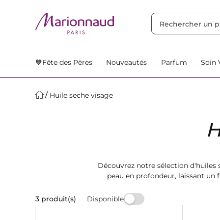
TRIER PAR
Filtres
Nos Suggestions
💙Fête des Pères
Nouveautés
Parfum
Soin 
Huile seche visage
H
Découvrez notre sélection d'huiles 
peau en profondeur, laissant un f
Disponible
3 produit(s)