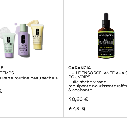
UE
GARANCIA
 TEMPS
HUILE ENSORCELANTE AUX 
POUVOIRS
ouverte routine peau sèche à
Huile sèche visage
repulpante,nourissante,raff
& apaisante
€
40,60 €
4,8
(5)