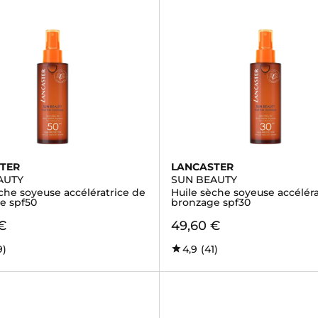
TER
LANCASTER
AUTY
SUN BEAUTY
che soyeuse accélératrice de
Huile sèche soyeuse accéléra
e spf50
bronzage spf30
€
49,60 €
9)
4,9
(41)