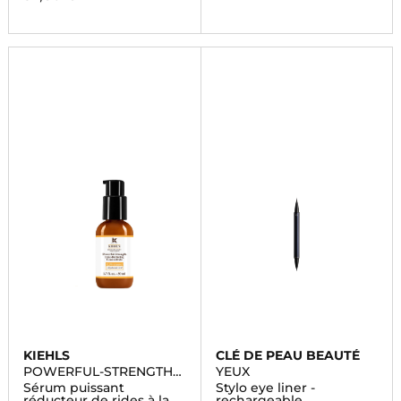
KIEHLS
CLÉ DE PEAU BEAUTÉ
POWERFUL-STRENGTH
YEUX
LINE-REDUCING
Sérum puissant
Stylo eye liner -
réducteur de rides à la
rechargeable