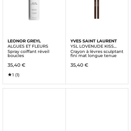
LEONOR GREYL
YVES SAINT LAURENT
ALGUES ET FLEURS
YSL LOVENUDE KISS
SHAPER
Spray coiffant réveil
Crayon à lèvres sculptant
boucles
fini mat longue tenue
35,40 €
35,40 €
1
(1)