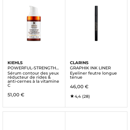
KIEHLS
CLARINS
POWERFUL-STRENGTH
GRAPHIK INK LINER
LINE-REDUCING
Sérum contour des yeux
Eyeliner feutre longue
réducteur de rides &
tenue
anti-cernes à la vitamine
C
46,00 €
51,00 €
4,4
(28)