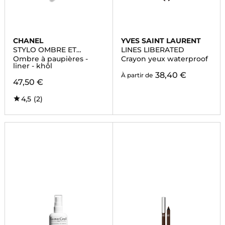
CHANEL
YVES SAINT LAURENT
STYLO OMBRE ET
LINES LIBERATED
CONTOUR
Ombre à paupières -
Crayon yeux waterproof
liner - khôl
38,40 €
À partir de
47,50 €
4,5
(2)