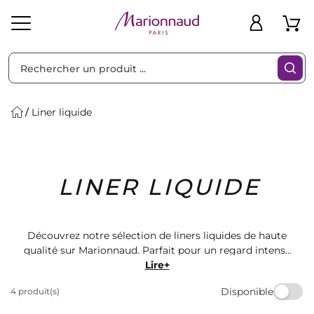
Trier par
Filtres
Liner liquide
Idées
Bons
LINER LIQUIDE
heveux
Solaire
Homme
Marques
Cadeaux
Plans
Découvrez notre sélection de liners liquides de haute
qualité sur Marionnaud. Parfait pour un regard intense
et sophistiqué, nos liners liquides sont disponibles
Lire+
dans une variété de couleurs et de finitions pour
Disponible
4 produit(s)
s'adapter à tous les styles. Trouvez le liner liquide
parfait pour sublimer votre maquillage dès