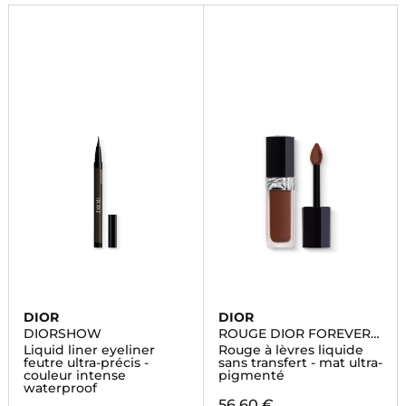
aujourd'hui.
DIOR
DIOR
DIORSHOW
ROUGE DIOR FOREVER
LIQUID
Liquid liner eyeliner
Rouge à lèvres liquide
feutre ultra-précis -
sans transfert - mat ultra-
couleur intense
pigmenté
waterproof
56,60 €