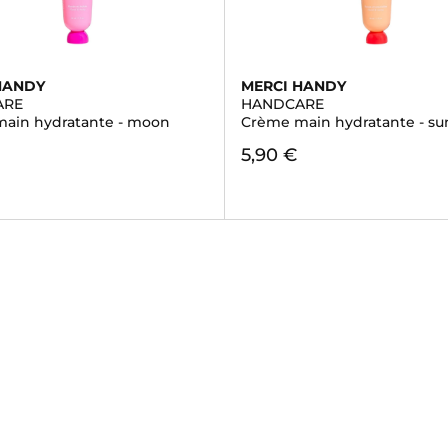
HANDY
MERCI HANDY
ARE
HANDCARE
ain hydratante - moon
Crème main hydratante - su
5,90 €