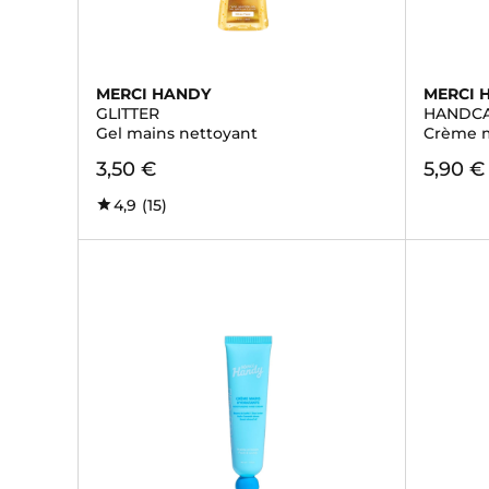
MERCI HANDY
MERCI 
GLITTER
HANDC
Gel mains nettoyant
Crème m
3,50 €
5,90 €
4,9
(15)