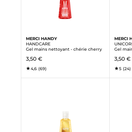
MERCI HANDY
MERCI 
HANDCARE
UNICOR
Gel mains nettoyant - chérie cherry
Gel mai
3,50 €
3,50 €
4,6
(69)
5
(24)