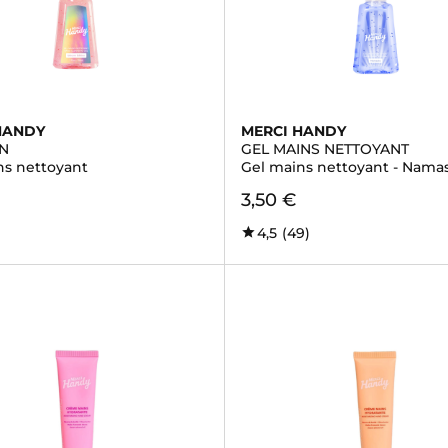
HANDY
MERCI HANDY
N
GEL MAINS NETTOYANT
ns nettoyant
Gel mains nettoyant - Nama
3,50 €
4,5
(49)