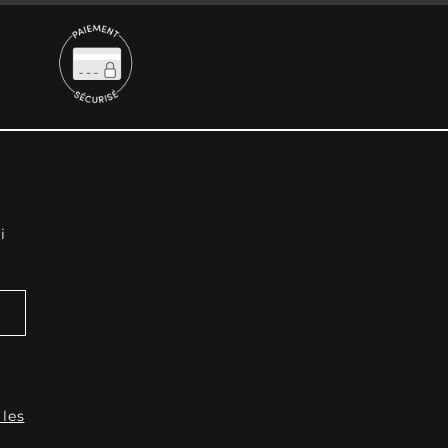
i
 les