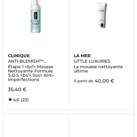
CLINIQUE
LA MER
ANTI-BLEMISH™
LITTLE LUXURIES
SOLUTIONS
Étape 1 <br/> Mousse
La mousse nettoyante
Nettoyante Formule
ultime
S.O.S <br/> Soin Anti-
Imperfections
40,00 €
À partir de
35,40 €
4,6
(23)