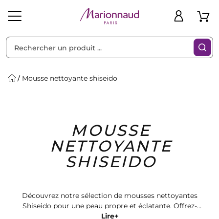
Trier par
Filtres
Mousse nettoyante shiseido
Idées
Bons
MOUSSE
heveux
Solaire
Homme
Marques
Cadeaux
Plans
NETTOYANTE
SHISEIDO
Découvrez notre sélection de mousses nettoyantes
Shiseido pour une peau propre et éclatante. Offrez-
vous le luxe d'un nettoyage en profondeur avec nos
Lire+