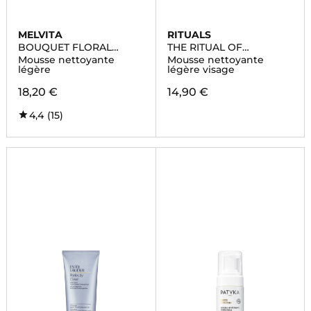
MELVITA
RITUALS
BOUQUET FLORAL
THE RITUAL OF
DETOX
NAMASTE
Mousse nettoyante
Mousse nettoyante
légère
légère visage
18,20 €
14,90 €
4,4
(15)