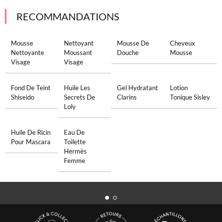
RECOMMANDATIONS
Mousse
Nettoyant
Mousse De
Cheveux
Nettoyante
Moussant
Douche
Mousse
Visage
Visage
Fond De Teint
Huile Les
Gel Hydratant
Lotion
Shiseido
Secrets De
Clarins
Tonique Sisley
Loly
Huile De Ricin
Eau De
Pour Mascara
Toilette
Hermès
Femme