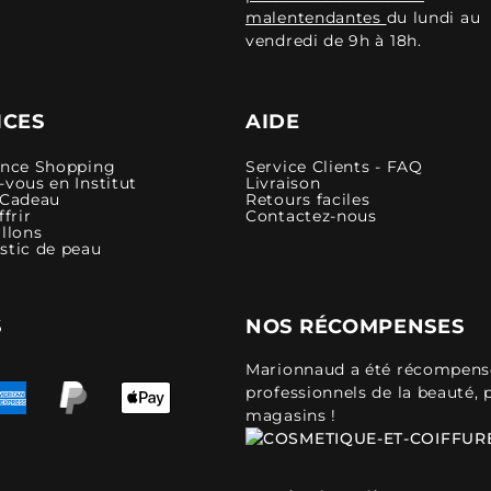
malentendantes
du lundi au
vendredi de 9h à 18h.
ICES
AIDE
ence Shopping
Service Clients - FAQ
vous en Institut
Livraison
 Cadeau
Retours faciles
ffrir
Contactez-nous
llons
stic de peau
S
NOS RÉCOMPENSES
Marionnaud a été récompensé 
professionnels de la beauté, 
magasins !