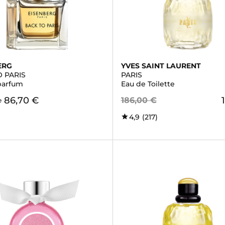
ERG
YVES SAINT LAURENT
O PARIS
PARIS
parfum
Eau de Toilette
86,70 €
186,00 €
e
4,9
(217)