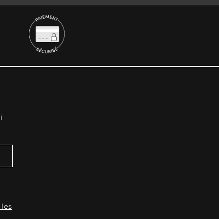
i
 les