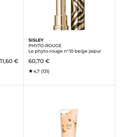
SISLEY
PHYTO-ROUGE
Le phyto-rouge n°10 beige jaipur
111,60 €
60,70 €
4,7
(131)