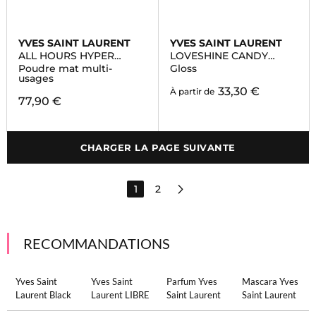
YVES SAINT LAURENT
YVES SAINT LAURENT
ALL HOURS HYPER
LOVESHINE CANDY
FINISH
GLAZE
Poudre mat multi-
Gloss
usages
33,30 €
À partir de
77,90 €
CHARGER LA PAGE SUIVANTE
1
2
RECOMMANDATIONS
Yves Saint
Yves Saint
Parfum Yves
Mascara Yves
Laurent Black
Laurent LIBRE
Saint Laurent
Saint Laurent