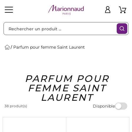
Trier par
Filtres
Parfum pour femme Saint Laurent
Idées
Bons
PARFUM POUR
heveux
Solaire
Homme
Marques
Cadeaux
Plans
FEMME SAINT
LAURENT
Disponible
38 produit(s)