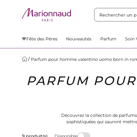
TRIER PAR
Filtres
Nos Suggestions
💙Fête des Pères
Nouveautés
Parfum
Soin 
Parfum pour homme valentino uomo born in ro
PARFUM POUR
Découvrez la collection de parfu
sophistiquées qui sauront mettre
séduire par ces e
Disponible
9 produit(s)