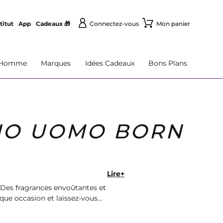
titut
App
Cadeaux 🎁
Connectez-vous
Mon panier
Homme
Marques
Idées Cadeaux
Bons Plans
NO UOMO BORN
Lire+
Des fragrances envoûtantes et
que occasion et laissez-vous
aison rapide.