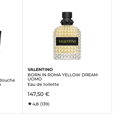
VALENTINO
BORN IN ROMA YELLOW DREAM
UOMO
l douche
e
Eau de toilette
147,50 €
4,8
(139)