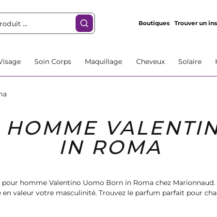
Boutiques
Trouver un ins
Visage
Soin Corps
Maquillage
Cheveux
Solaire
ma
 HOMME VALENTI
IN ROMA
ms pour homme Valentino Uomo Born in Roma chez Marionnaud. 
 en valeur votre masculinité. Trouvez le parfum parfait pour cha
ssences uniques. Commandez dès maintenant et profitez de la livr