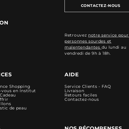
CONTACTEZ-NOUS
ION
Retrouvez
notre service pour
personnes sourdes et
malentendantes
du lundi au
vendredi de 9h à 18h.
ICES
AIDE
ence Shopping
Service Clients - FAQ
vous en Institut
Livraison
 Cadeau
Retours faciles
ffrir
Contactez-nous
llons
stic de peau
S
NOS RÉCOMPENSES