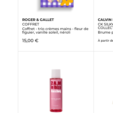
ROGER & GALLET
CALVIN 
COFFRET
CK SIL
COLLEC
Coffret - trio crèmes mains - fleur de
figuier, vanille soleil, néroli
Brume p
15,00 €
À partir d