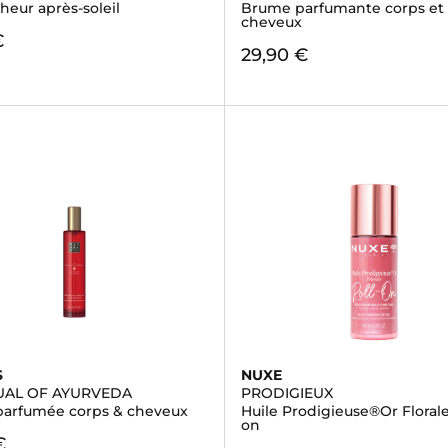
îcheur après-soleil
Brume parfumante corps et
cheveux
€
29,90 €
)
S
NUXE
TUAL OF AYURVEDA
PRODIGIEUX
arfumée corps & cheveux
Huile Prodigieuse®Or Florale 
on
€