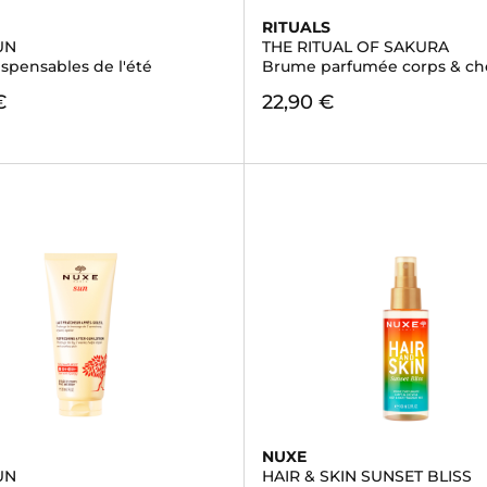
RITUALS
UN
THE RITUAL OF SAKURA
spensables de l'été
Brume parfumée corps & ch
€
22,90 €
NUXE
UN
HAIR & SKIN SUNSET BLISS