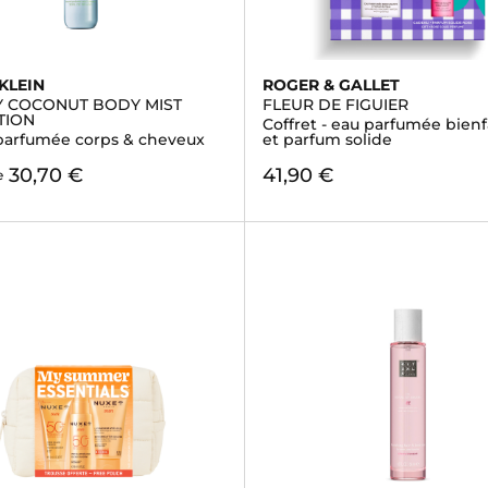
KLEIN
ROGER & GALLET
KY COCONUT BODY MIST
FLEUR DE FIGUIER
TION
Coffret - eau parfumée bienf
arfumée corps & cheveux
et parfum solide
30,70 €
41,90 €
e