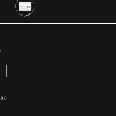
i
 les