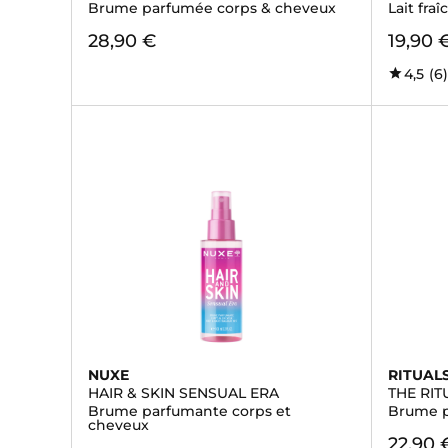
Brume parfumée corps & cheveux
Lait fra
28,90 €
19,90 
4,5
(6
NUXE
RITUAL
HAIR & SKIN SENSUAL ERA
THE RI
Brume parfumante corps et
Brume p
cheveux
22,90 