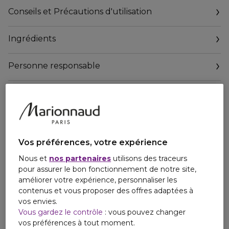
parfum délicatement gourmand.Légère et hydratante, la
Conseils et Précautions d'utilisation
formule laisse la peau intensément douce et
hydratée.Cette brume est idéale à porter tout au long de la
Ingrédients
journée et est facile à transporter. Elle booste le bien-
être.Elle se porte seule ou associée à une autre brume de
la collection pour créer votre propre signature.
Personne responsable
Vos préférences, votre expérience
Nous et
nos partenaires
utilisons des traceurs
pour assurer le bon fonctionnement de notre site,
améliorer votre expérience, personnaliser les
contenus et vous proposer des offres adaptées à
vos envies.
Vous gardez le contrôle
: vous pouvez changer
vos préférences à tout moment.