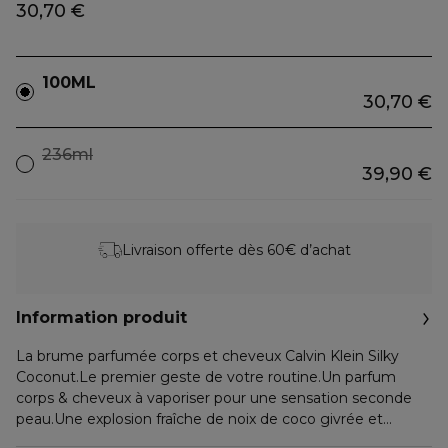
30,70 €
100ML
30,70 €
236ml
39,90 €
Livraison offerte dès 60€ d’achat
Information produit
La brume parfumée corps et cheveux Calvin Klein Silky
Coconut.Le premier geste de votre routine.Un parfum
corps & cheveux à vaporiser pour une sensation seconde
peau.Une explosion fraîche de noix de coco givrée et
d'ananas juteux associée à un musc doux dévoilant un