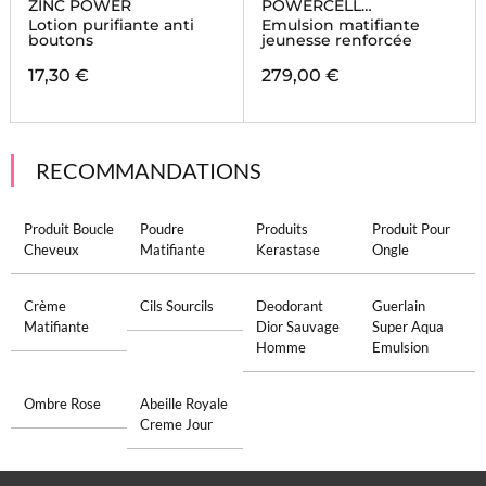
ZINC POWER
POWERCELL
SKINMUNITY
Lotion purifiante anti
Emulsion matifiante
boutons
jeunesse renforcée
17,30 €
279,00 €
RECOMMANDATIONS
Produit Boucle
Poudre
Produits
Produit Pour
Cheveux
Matifiante
Kerastase
Ongle
Crème
Cils Sourcils
Deodorant
Guerlain
Matifiante
Dior Sauvage
Super Aqua
Homme
Emulsion
Ombre Rose
Abeille Royale
Creme Jour