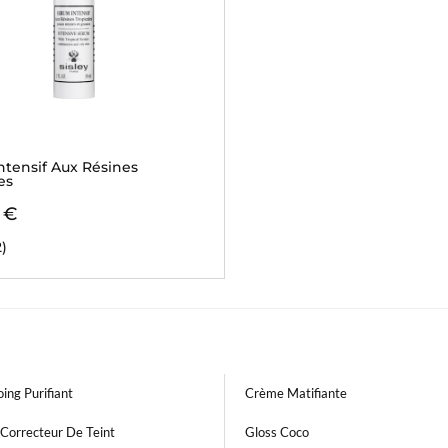
ntensif Aux Résines
es
 €
2)
ing Purifiant
Crème Matifiante
Correcteur De Teint
Gloss Coco