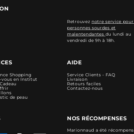
ION
Retrouvez
notre service pour
personnes sourdes et
malentendantes
du lundi au
vendredi de 9h à 18h.
ICES
AIDE
ence Shopping
Service Clients - FAQ
vous en Institut
Livraison
 Cadeau
Retours faciles
ffrir
Contactez-nous
llons
stic de peau
S
NOS RÉCOMPENSES
Marionnaud a été récompensé 