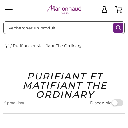
Trier par
Filtres
Purifiant et Matifiant The Ordinary
Idées
Bons
PURIFIANT ET
heveux
Solaire
Homme
Marques
Cadeaux
Plans
MATIFIANT THE
ORDINARY
Disponible
6 produit(s)