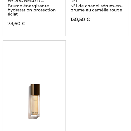
HYDRA BEAUTY
N°1
ESSENCE MIST
Brume énergisante
N°1 de chanel sérum-en-
hydratation protection
brume au camélia rouge
éclat
130,50 €
73,60 €