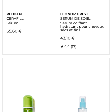
REDKEN
LEONOR GREYL
CERAFILL
SÉRUM DE SOIE
SUBLIMATEUR
Sérum
Sérum coiffant
hydratant pour cheveux
secs et fins
65,60 €
43,10 €
4,4
(17)