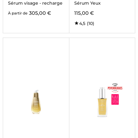
SÉRUM
Sérum visage - recharge
Sérum Yeux
305,00 €
115,00 €
À partir de
4,5
(10)