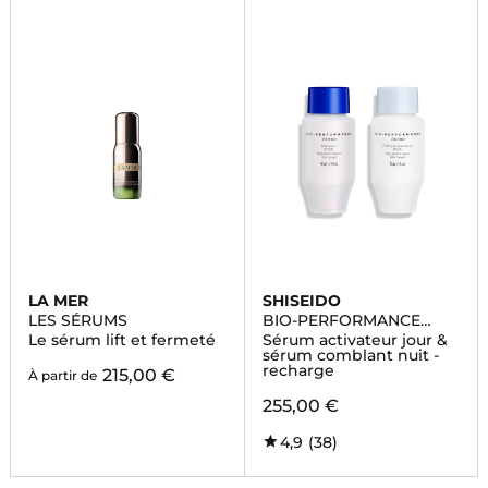
LA MER
SHISEIDO
LES SÉRUMS
BIO-PERFORMANCE
SKIN FILLER
Le sérum lift et fermeté
Sérum activateur jour &
sérum comblant nuit -
recharge
215,00 €
À partir de
255,00 €
4,9
(38)