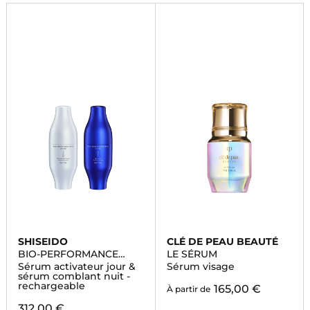
SHISEIDO
CLÉ DE PEAU BEAUTÉ
BIO-PERFORMANCE
LE SÉRUM
SKIN FILLER
Sérum activateur jour &
Sérum visage
sérum comblant nuit -
rechargeable
165,00 €
À partir de
312,00 €