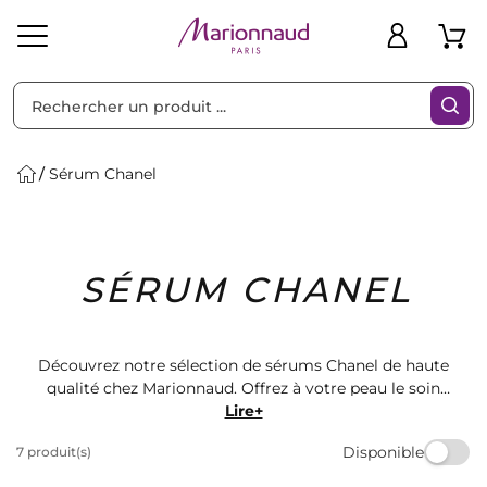
Trier par
Filtres
Sérum Chanel
Idées
Bons
SÉRUM CHANEL
heveux
Solaire
Homme
Marques
Cadeaux
Plans
Découvrez notre sélection de sérums Chanel de haute
qualité chez Marionnaud. Offrez à votre peau le soin
qu'elle mérite avec nos produits de beauté de luxe.
Lire+
Retrouvez une peau éclatante et hydratée grâce à la
Disponible
7 produit(s)
gamme de sérums Chanel disponibles sur notre site.
Commandez dès maintenant!