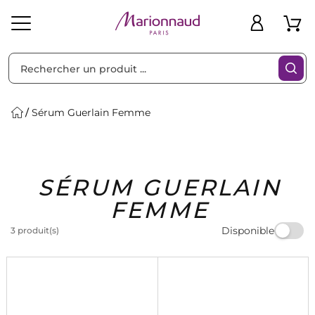
Trier par
Filtres
Sérum Guerlain Femme
Idées
Bons
SÉRUM GUERLAIN
heveux
Solaire
Homme
Marques
Cadeaux
Plans
FEMME
Disponible
3 produit(s)