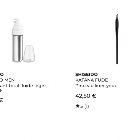
DO
SHISEIDO
DO MEN
KATANA FUDE
ant total fluide léger -
Pinceau liner yeux
e
42,50 €
 €
5
(1)