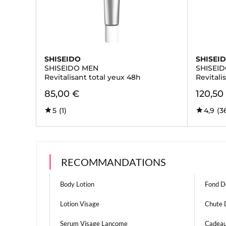
SHISEIDO
SHISEI
SHISEIDO MEN
SHISEI
Revitalisant total yeux 48h
Revitali
85,00 €
120,50
5
(1)
4,9
(3
RECOMMANDATIONS
Body Lotion
Fond De
Lotion Visage
Chute
Serum Visage Lancome
Cadeau