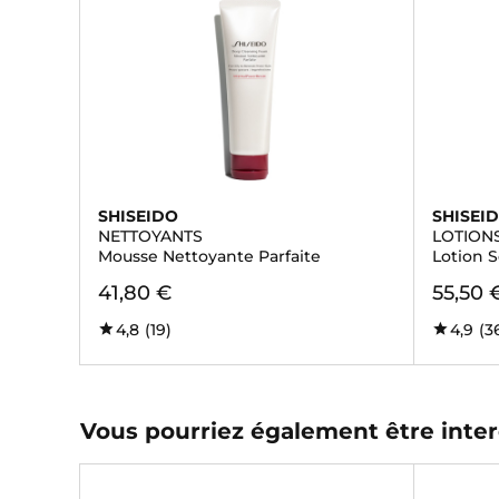
SHISEIDO
SHISEI
NETTOYANTS
LOTION
Mousse Nettoyante Parfaite
Lotion S
41,80 €
55,50 
4,8
(19)
4,9
(3
Vous pourriez également être inter