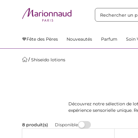
TRIER PAR
Filtres
Nos Suggestions
💙Fête des Pères
Nouveautés
Parfum
Soin 
Shiseido lotions
Découvrez notre sélection de lot
expérience sensorielle unique. Re
su
Disponible
8 produit(s)