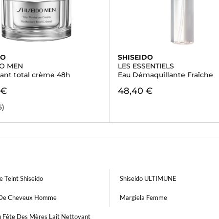
DO
SHISEIDO
DO MEN
LES ESSENTIELS
sant total crème 48h
Eau Démaquillante Fraîche
 €
48,40 €
6)
 Teint Shiseido
Shiseido ULTIMUNE
 De Cheveux Homme
Margiela Femme
 Fête Des Mères Lait Nettoyant