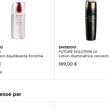
DO
SHISEIDO
S
FUTURE SOLUTION LX
oin Equilibrante Enrichie
Lotion illuminatrice concent
€
189,00 €
6)
essé par