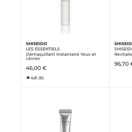
SHISEIDO
SHISEI
LES ESSENTIELS
SHISEI
Démaquillant Instantané Yeux et
Revitali
Lèvres
96,70 
46,00 €
4,8
(6)