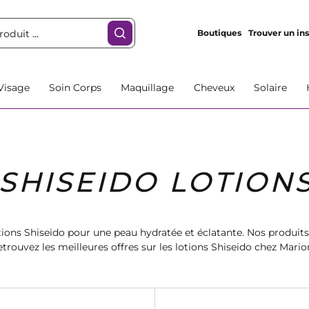
Boutiques
Trouver un ins
Visage
Soin Corps
Maquillage
Cheveux
Solaire
SHISEIDO LOTION
ions Shiseido pour une peau hydratée et éclatante. Nos produits
trouvez les meilleures offres sur les lotions Shiseido chez Mario
blimez votre beauté avec nos produits de soin pour le visage.