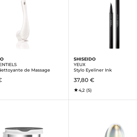
DO
SHISEIDO
ENTIELS
YEUX
Nettoyante de Massage
Stylo Eyeliner Ink
€
37,80 €
4,2
(5)