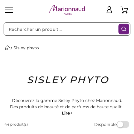
Trier par
Filtres
Sisley phyto
Idées
Bons
SISLEY PHYTO
heveux
Solaire
Homme
Marques
Cadeaux
Plans
Découvrez la gamme Sisley Phyto chez Marionnaud.
Des produits de beauté et de parfums de haute qualité
pour sublimer votre peau et vos sens. Trouvez le soin
Lire+
parfait pour votre routine beauté parmi notre
Disponible
44 produit(s)
sélection variée. Offrez-vous le luxe et l'efficacité des
produits Sisley Phyto chez Marionnaud.