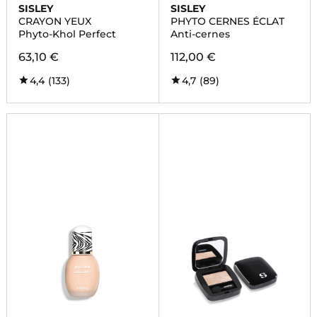
SISLEY
SISLEY
CRAYON YEUX
PHYTO CERNES ÉCLAT
Phyto-Khol Perfect
Anti-cernes
63,10 €
112,00 €
4,4
(133)
4,7
(89)