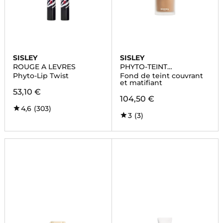
SISLEY
SISLEY
ROUGE A LEVRES
PHYTO-TEINT
PERFECTION
Phyto-Lip Twist
Fond de teint couvrant
et matifiant
53,10 €
104,50 €
4,6
(303)
3
(3)