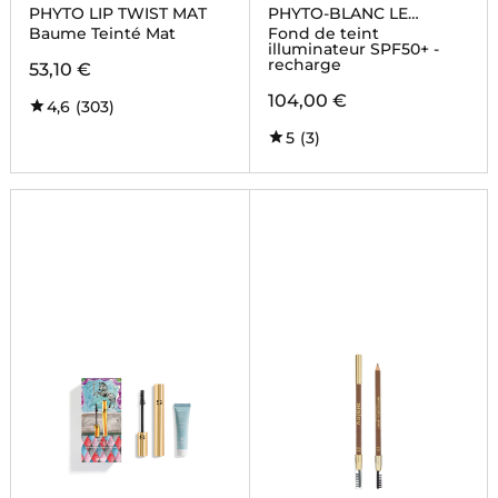
PHYTO LIP TWIST MAT
PHYTO-BLANC LE
CUSHION
Baume Teinté Mat
Fond de teint
illuminateur SPF50+ -
recharge
53,10 €
104,00 €
4,6
(303)
5
(3)