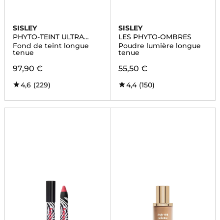
SISLEY
SISLEY
PHYTO-TEINT ULTRA
LES PHYTO-OMBRES
ÉCLAT
Fond de teint longue
Poudre lumière longue
tenue
tenue
97,90 €
55,50 €
4,6
(229)
4,4
(150)