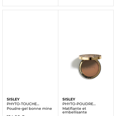
SISLEY
SISLEY
PHYTO-TOUCHE
PHYTO-POUDRE
ILLUSION D'ÉTÉ
COMPACTE
Poudre-gel bonne mine
Matifiante et
embellisante