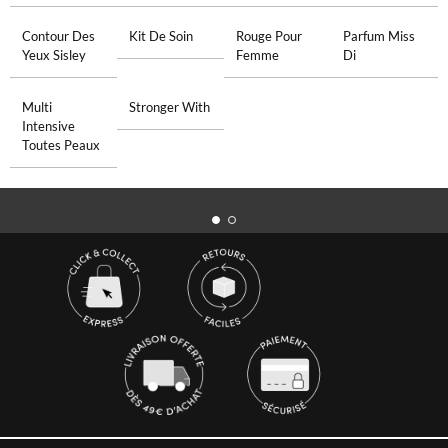
Contour Des
Kit De Soin
Rouge Pour
Parfum Miss
Yeux Sisley
Femme
Di
Multi
Stronger With
Intensive
Toutes Peaux