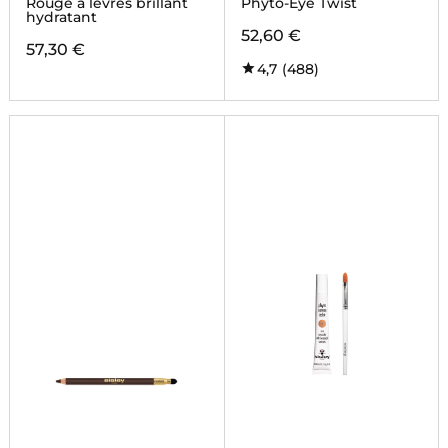
Rouge à lèvres brillant
Phyto-Eye Twist
hydratant
52,60 €
57,30 €
4,7
(488)