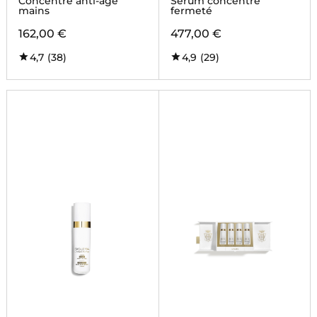
Concentré anti-âge
Sérum concentré
mains
fermeté
162,00 €
477,00 €
4,7
(38)
4,9
(29)