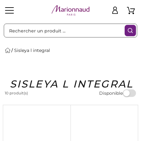
Trier par
Filtres
Sisleya l integral
Idées
Bons
SISLEYA L INTEGRAL
heveux
Solaire
Homme
Marques
Cadeaux
Plans
Disponible
10 produit(s)