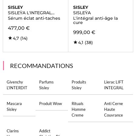
SISLEY
SISLEY
SISLEŸA L'INTEGRAL
SISLEŸA
ANTI-ÂGE
Sérum éclat anti-taches
L'intégral anti-âge la
cure
477,00 €
999,00 €
4,7
(14)
4,1
(38)
RECOMMANDATIONS
Givenchy
Parfums
Produits
Lierac LIFT
L'INTERDIT
Sisley
Sisley
INTEGRAL
Mascara
Produit Wow
Rituals
Anti Cerne
Sisley
Homme
Haute
Creme
Couvrance
Clarins
Addict