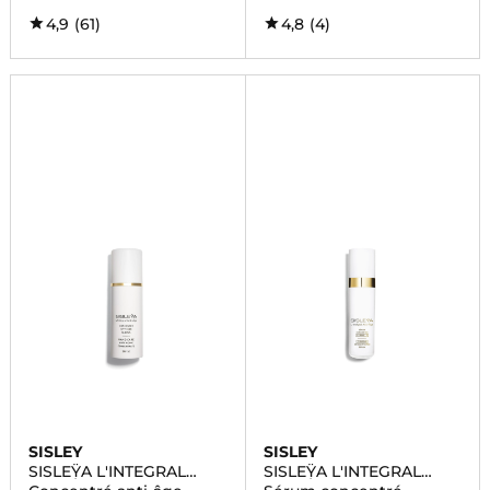
4,9
(61)
4,8
(4)
SISLEY
SISLEY
SISLEŸA L'INTEGRAL
SISLEŸA L'INTEGRAL
ANTI-ÂGE
ANTI-ÂGE