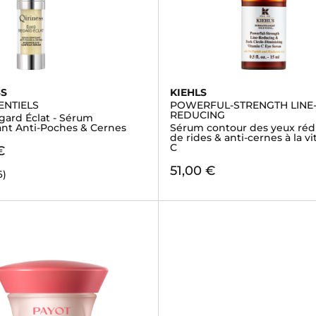
SS
KIEHLS
ENTIELS
POWERFUL-STRENGTH LINE
REDUCING
egard Éclat - Sérum
ant Anti-Poches & Cernes
Sérum contour des yeux réd
de rides & anti-cernes à la v
C
€
51,00 €
6)