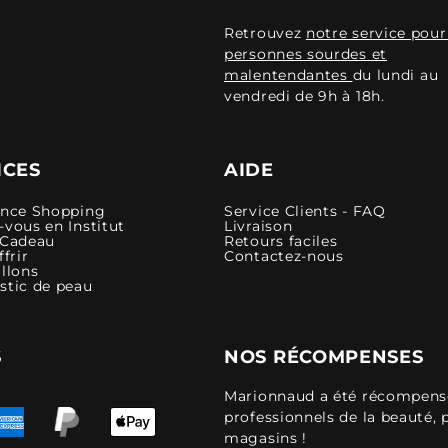
Retrouvez
notre service pour
personnes sourdes et
malentendantes
du lundi au
vendredi de 9h à 18h.
ICES
AIDE
ence Shopping
Service Clients - FAQ
vous en Institut
Livraison
 Cadeau
Retours faciles
ffrir
Contactez-nous
llons
stic de peau
S
NOS RÉCOMPENSES
Marionnaud a été récompensé 
professionnels de la beauté, 
magasins !