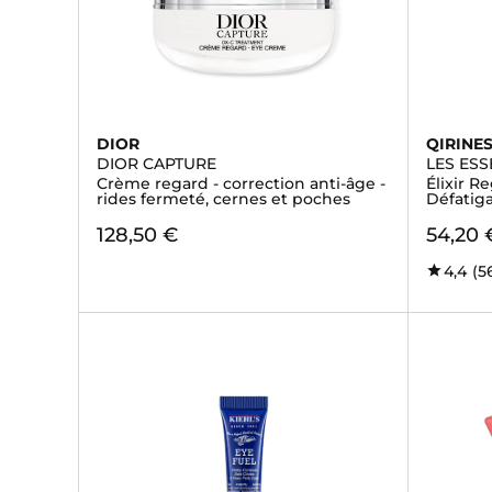
DIOR
QIRINE
DIOR CAPTURE
LES ESS
Crème regard - correction anti-âge -
Élixir R
rides fermeté, cernes et poches
Défatig
128,50 €
54,20 
4,4
(5