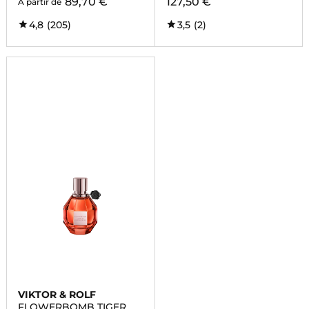
89,70 €
127,50 €
À partir de
4,8
(205)
3,5
(2)
VIKTOR & ROLF
FLOWERBOMB TIGER