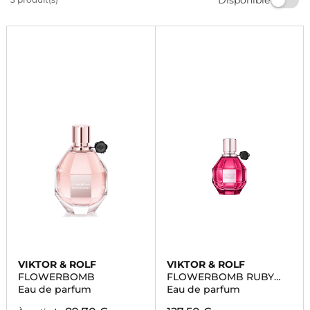
raffinées. Trouvez le parfum parfait pour chaque
occasion et laissez-vous séduire par la magie des
senteurs.
VIKTOR & ROLF
VIKTOR & ROLF
FLOWERBOMB
FLOWERBOMB RUBY
ORCHID
Eau de parfum
Eau de parfum