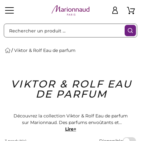
Trier par
Filtres
Viktor & Rolf Eau de parfum
Idées
Bons
VIKTOR & ROLF EAU
heveux
Solaire
Homme
Marques
Cadeaux
Plans
DE PARFUM
Découvrez la collection Viktor & Rolf Eau de parfum
sur Marionnaud. Des parfums envoûtants et
intemporels pour hommes et femmes. Offrez-vous
Lire+
une expérience olfactive unique avec ces fragrances
Disponible
3 produit(s)