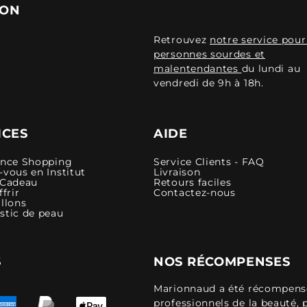
ION
Retrouvez
notre service pour
personnes sourdes et
malentendantes
du lundi au
vendredi de 9h à 18h.
ICES
AIDE
ence Shopping
Service Clients - FAQ
vous en Institut
Livraison
 Cadeau
Retours faciles
ffrir
Contactez-nous
llons
stic de peau
S
NOS RÉCOMPENSES
Marionnaud a été récompensé 
professionnels de la beauté, 