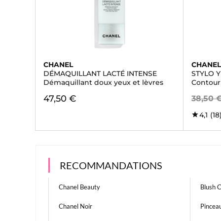
CHANEL
CHANE
DÉMAQUILLANT LACTÉ INTENSE
STYLO 
Démaquillant doux yeux et lèvres
Contour
47,50 €
38,50 
4,1
(18
RECOMMANDATIONS
Chanel Beauty
Blush 
Chanel Noir
Pincea