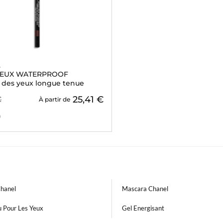
L
YEUX WATERPROOF
 des yeux longue tenue
25,41 €
€
À partir de
)
Chanel
Mascara Chanel
u Pour Les Yeux
Gel Energisant