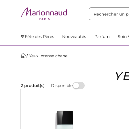
TRIER PAR
Filtres
Nos Suggestions
💙Fête des Pères
Nouveautés
Parfum
Soin 
Yeux intense chanel
Y
Disponible
2 produit(s)