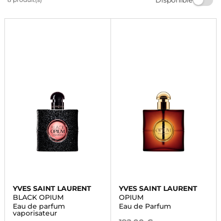
parmi une sélection de produits de qualité. Offrez-vous
un moment de luxe et de raffinement avec
Marionnaud.
YVES SAINT LAURENT
YVES SAINT LAURENT
BLACK OPIUM
OPIUM
Eau de parfum
Eau de Parfum
vaporisateur