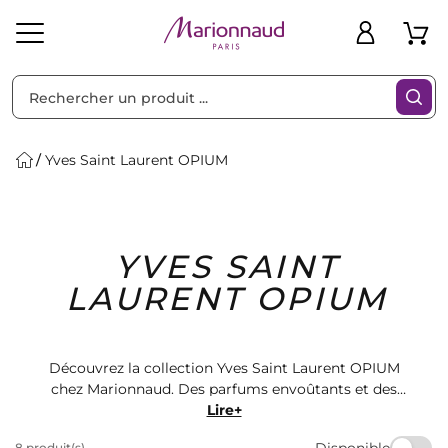
Trier par
Filtres
Yves Saint Laurent OPIUM
Idées
Bons
YVES SAINT
heveux
Solaire
Homme
Marques
Cadeaux
Plans
LAURENT OPIUM
Découvrez la collection Yves Saint Laurent OPIUM
chez Marionnaud. Des parfums envoûtants et des
produits de beauté luxueux pour sublimer votre
Lire+
routine de soins. Trouvez votre signature olfactive
Disponible
8 produit(s)