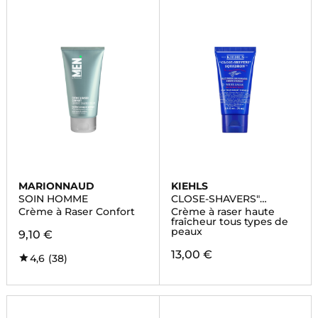
MARIONNAUD
KIEHLS
SOIN HOMME
CLOSE-SHAVERS"
SQUADRON™
Crème à Raser Confort
Crème à raser haute
fraîcheur tous types de
peaux
9,10 €
13,00 €
4,6
(38)