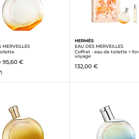
S
HERMÈS
S MERVEILLES
EAU DES MERVEILLES
oilette
Coffret - eau de toilette + fo
voyage
95,60 €
e
132,00 €
7)