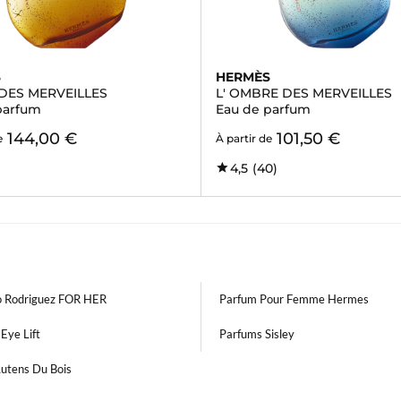
S
HERMÈS
DES MERVEILLES
L' OMBRE DES MERVEILLES
parfum
Eau de parfum
144,00 €
101,50 €
e
À partir de
4,5
(40)
o Rodriguez FOR HER
Parfum Pour Femme Hermes
 Eye Lift
Parfums Sisley
Lutens Du Bois