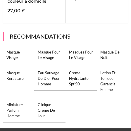
couleur à domicile
27,00 €
RECOMMANDATIONS
Masque
Masque Pour
Masques Pour
Masque De
Visage
Le Visage
Le Visage
Nuit
Masque
Eau Sauvage
Creme
Lotion Et
Kérastase
De Dior Pour
Hydratante
Tonique
Homme
Spf 50
Garancia
Femme
Miniature
Clinique
Parfum
Creme De
Homme
Jour