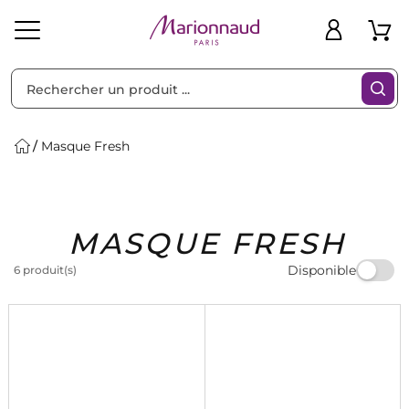
Trier par
Filtres
Masque Fresh
Idées
Bons
MASQUE FRESH
heveux
Solaire
Homme
Marques
Cadeaux
Plans
Disponible
6 produit(s)