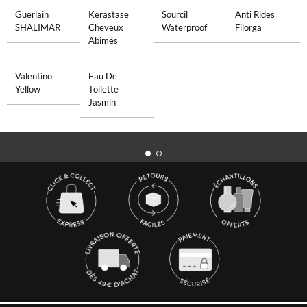
Guerlain
Kerastase
Sourcil
Anti Rides
SHALIMAR
Cheveux
Waterproof
Filorga
Abimés
Valentino
Eau De
Yellow
Toilette
Jasmin