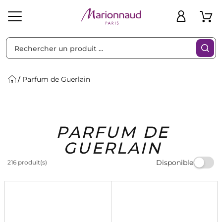
Trier par
Filtres
Parfum de Guerlain
Idées
Bons
PARFUM DE
heveux
Solaire
Homme
Marques
Cadeaux
Plans
GUERLAIN
Disponible
216 produit(s)