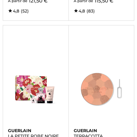
121,50 €
115,50 €
À partir de
À partir de
4,8
(52)
4,8
(83)
GUERLAIN
GUERLAIN
LA PETITE ROBE NOIRE
TERRACOTTA