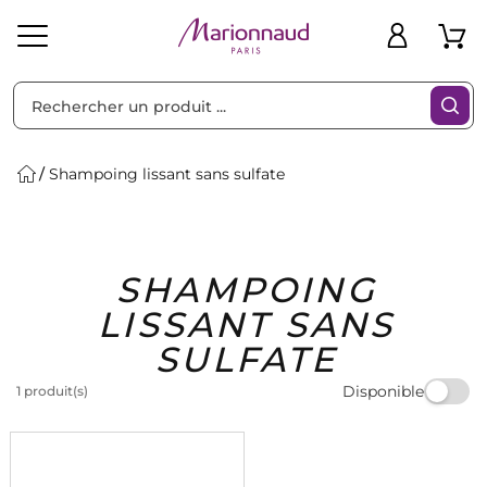
Trier par
Filtres
Shampoing lissant sans sulfate
Idées
Bons
SHAMPOING
heveux
Solaire
Homme
Marques
Cadeaux
Plans
LISSANT SANS
SULFATE
Disponible
1 produit(s)