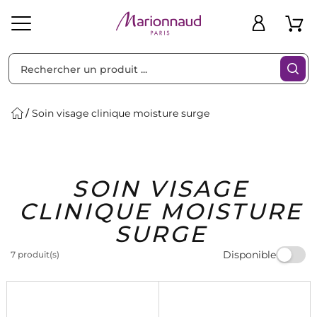
Trier par
Filtres
Soin visage clinique moisture surge
Idées
Bons
SOIN VISAGE
heveux
Solaire
Homme
Marques
Cadeaux
Plans
CLINIQUE MOISTURE
SURGE
Disponible
7 produit(s)