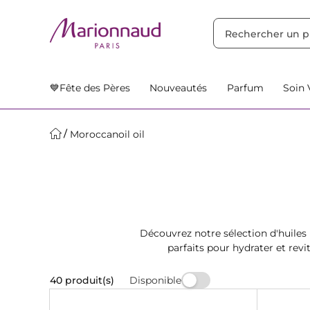
TRIER PAR
Filtres
Nos Suggestions
💙Fête des Pères
Nouveautés
Parfum
Soin 
Moroccanoil oil
Découvrez notre sélection d'huiles 
parfaits pour hydrater et revi
Moroccanoil disponible
Disponible
40 produit(s)