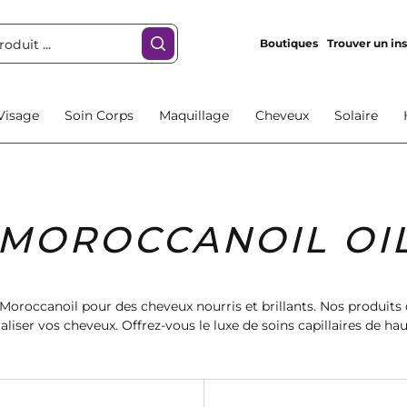
Boutiques
Trouver un ins
Visage
Soin Corps
Maquillage
Cheveux
Solaire
MOROCCANOIL OI
Moroccanoil pour des cheveux nourris et brillants. Nos produits 
taliser vos cheveux. Offrez-vous le luxe de soins capillaires de hau
s chez Marionnaud. Commandez dès maintenant et profitez d'une