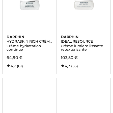
DARPHIN
DARPHIN
HYDRASKIN RICH CRÈME
IDEAL RESOURCE
HYDRATANTE
Crème hydratation
Crème lumière lissante
continue
retexturisante
64,90 €
103,50 €
4,7
(81)
4,7
(56)