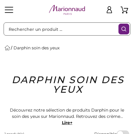
Trier par
Filtres
Darphin soin des yeux
Idées
Bons
DARPHIN SOIN DES
heveux
Solaire
Homme
Marques
Cadeaux
Plans
YEUX
Découvrez notre sélection de produits Darphin pour le
soin des yeux sur Marionnaud. Retrouvez des crèmes
et sérums spécialement conçus pour hydrater,
Lire+
raffermir et illuminer le contour des yeux. Offrez-vous
Disponible
1 produit(s)