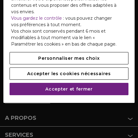
contenus et vous proposer des offres adaptées à
TÉLÉCHARGEZ NOTRE APPLICATION
vos envies.
Vous gardez le contrôle
: vous pouvez changer
vos préférences à tout moment.
Vos choix sont conservés pendant 6 mois et
modifiables à tout moment via le lien «
Paramétrer les cookies » en bas de chaque page.
SERVICE CLIENTS
Personnaliser mes choix
Notre Service Clients est disponible du lundi au
samedi de 08h à 20h.
Accepter les cookies nécessaires
CONTACTEZ-NOUS
Accepter et fermer
Retrouvez
notre service pour les personnes sourdes
et malentendantes
du lundi au vendredi de 9h à 18h.
A PROPOS
SERVICES