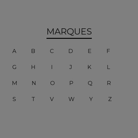
MARQUES
A
B
C
D
E
F
G
H
I
J
K
L
M
N
O
P
Q
R
S
T
V
W
Y
Z