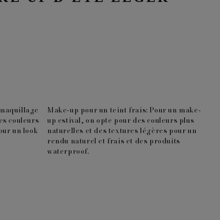
maquillage
Make-up pour un teint frais:
Pour un make-
es couleurs
up estival, on opte pour des couleurs plus
our un look
naturelles et des textures légères pour un
rendu naturel et frais et des produits
waterproof.