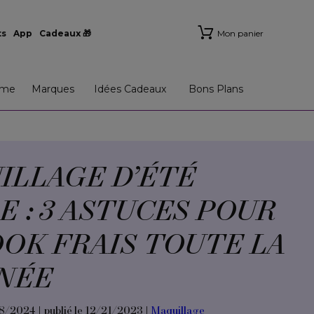
ts
App
Cadeaux 🎁
Mon panier
me
Marques
Idées Cadeaux
Bons Plans
ILLAGE D’ÉTÉ
E : 3 ASTUCES POUR
OOK FRAIS TOUTE LA
NÉE
18/2024 | publié le 12/21/2023 |
Maquillage