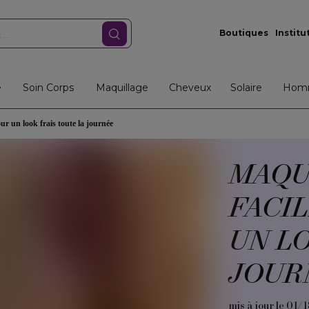
Boutiques
Institu
e
Soin Corps
Maquillage
Cheveux
Solaire
Hom
our un look frais toute la journée
MAQU
FACIL
UN L
JOUR
mis à jour le 01/