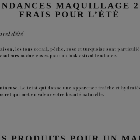
TENDANCES MAQUILLAGE 2
FRAIS POUR L’ÉTÉ
rel d’été
saison, les tons corail, pêche, rose et turquoise sont particu
 couleurs audacieuses pour un look estival tendance.
mineuse. Le teint qui donne une apparence fraîche et hydratée à 
cret qui met en valeur votre beauté naturelle.
NS PRODUITS POUR UN MA