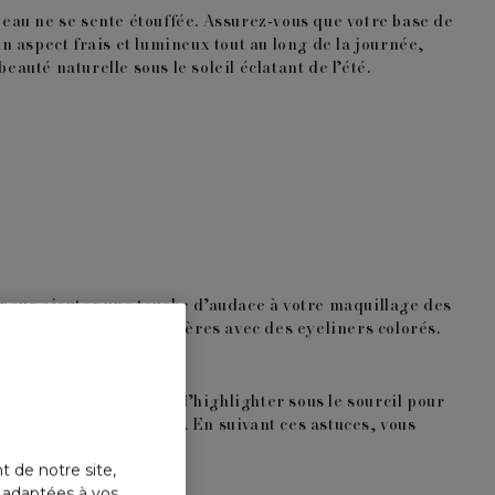
peau ne se sente étouffée. Assurez-vous que votre base de
 aspect frais et lumineux tout au long de la journée,
eauté naturelle sous le soleil éclatant de l’été.
l pour ajouter une touche d’audace à votre maquillage des
 en accentuant vos paupières avec des eyeliners colorés.
e, ajoutez une touche d’highlighter sous le sourcil pour
 un maquillage estival. En suivant ces astuces, vous
toilées de l’été.
t de notre site,
s adaptées à vos