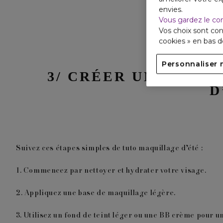
envies.
Vous gardez le co
Vos choix sont con
cookies » en bas 
Personnaliser 
3/ CRÉER UN MAQU
D
Suivez ces étapes simples de tuto maquillage d’été :
1.
Commencez par nettoyer et hydrater votre visage.
2.
Appliquez une base de maquillage légère.
3.
Utilisez un fond de teint léger ou une BB crème pour uni