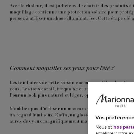
Avec la chaleur, il est judicieux de choisir des produits
maquillage contienne une protection solaire pour protége
pensez à utiliser une base illuminatrice. Cette étape clé aj
Comment maquiller ses yeux pour l’été ?
Les tendances de cette saison encouragent l’exploration d
yeux. Les tons corail, turquoise et rose sont particulièr
Pour un look plus naturel et léger, optez pour des teinte
N’oubliez pas d’utiliser un mascara waterproof pour évite
un regard lumineux. Enfin, un gloss transparent sur les p
Vos préférence
aurez des yeux magnifiquement maquillés qui s’harmoniser
Nous et
nos part
améliorer votre ex