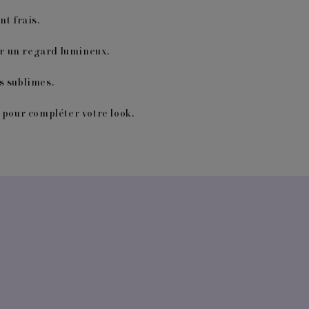
t frais.
ur un regard lumineux.
s sublimes.
 pour compléter votre look.