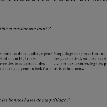
té et unifier son teint ?
s couleurs de maquillage pour
Maquillage des yeux :
Pour un 
néralement légères et
des yeux estival, on mise sur d
vec des tons pastel et des
vives et des textures légères p
ouleurs pop pour un look frais
frais et lumineux.
t les bonnes bases de maquillage ?