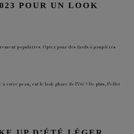
023 POUR UN LOOK
lièrement populaires. Optez pour des fards à paupières
votre peau, est le look phare de l’été ! De plus, l’effet
KE UP D’ÉTÉ LÉGER