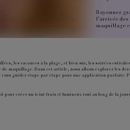
Rayonnez grâc
l’arrivée des
maquillage e
illées, les vacances à la plage, et bien sûr, les soirées estivale
e de maquillage. Dans cet article, nous allons explorer les d
et vous guider étape par étape pour une application parfaite. 
it pour créer un teint frais et lumineux tout au long de la jour