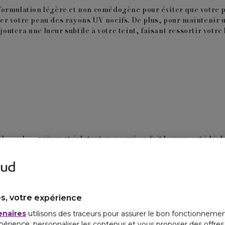
 à formulation légère et non comédogène pour éviter que votre 
r votre peau des rayons UV nocifs. De plus, pour maintenir un
outera une lueur subtile à votre teint, faisant ressortir votre b
e couleurs vives et éclatantes, ce qui en fait le moment idéa
ement prisés, que ce soit en utilisant des fards à paupières ou
s neutres et lumineuses qui mettront en valeur vos yeux.
r les bavures par temps chaud, et pour un effet supplémentair
aupières peut apporter cette touche de brillance parfaite pour
s, votre expérience
ont parfaitement avec les journées ensoleillées et les nuits é
enaires
utilisons des traceurs pour assurer le bon fonctionnemen
périence, personnaliser les contenus et vous proposer des offre