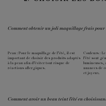
Comment obtenir un joli maquillage frais pour l’é
Peau :
Pour le maquillage de l’été, il est
Couleurs :
Le
important de choisir des produits adaptés
l’été sont gé
à la peau afin d’éviter tout risque de
lumineuses, a
réactions allergiques.
nuances de c
et joyeux.
Comment avoir un beau teint l’été en choisissan