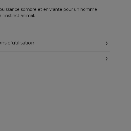
a puissance sombre et enivrante pour un homme
 l'instinct animal.
 Parfum par Yves Saint Laurent incarne le mystère
ture d'un oriental épicé.
ns d'utilisation
ses, pour un homme à la sensualité ténébreuse.
 facettes d'Yves Saint Laurent se teinte de reflets
t une séduction instinctive et mystérieuse.
Parfum pousse à l'excès l'accord oriental de la
iation masculine et ténébreuse.
enivrante du vétiver s'illumine grâce aux facettes
une cardamome épicée.