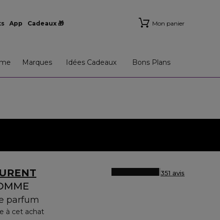
ts
App
Cadeaux 🎁
Mon panier
me
Marques
Idées Cadeaux
Bons Plans
AURENT
351 avis
HOMME
de parfum
e à cet achat