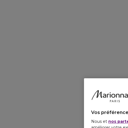
Vos préférence
Nous et
nos part
améliorer votre ex