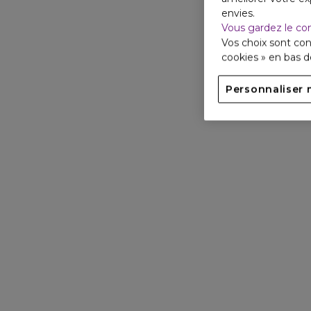
envies.
Vous gardez le co
Vos choix sont con
cookies » en bas 
Personnaliser 