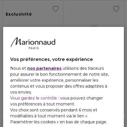
Exclusivité
Vos préférences, votre expérience
Nous et
nos partenaires
utilisons des traceurs
pour assurer le bon fonctionnement de notre site,
KARL LAGERFELD
BIOTHERM
41,00 €
améliorer votre expérience, personnaliser les
LES PARFUMS MATIÈRES
AQUASOURCE
contenus et vous proposer des offres adaptées à
Bois de santal - eau de toilette
Sérum 3 en 1
vos envies.
50,70 €
À partir de
Vous gardez le contrôle
: vous pouvez changer
vos préférences à tout moment.
4.6
36
2 formats
Vos choix sont conservés pendant 6 mois et
modifiables à tout moment via le lien «
Paramétrer les cookies » en bas de chaque page.