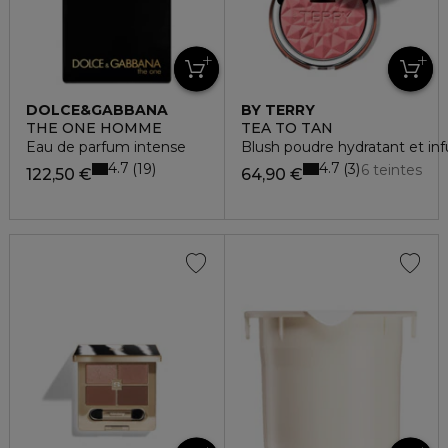
DOLCE&GABBANA
BY TERRY
THE ONE HOMME
TEA TO TAN
Eau de parfum intense
Blush poudre hydratant et inf
4.7
4.7
19
3
6 teintes
122,50 €
64,90 €