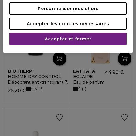
Exclusivité
Personnaliser mes choix
Accepter les cookies nécessaires
Accepter et fermer
BIOTHERM
LATTAFA
44,90 €
HOMME DAY CONTROL
ECLAIRE
Déodorant anti-transpirant 72h haute performance
Eau de parfum
4.3
4
8
1
25,20 €