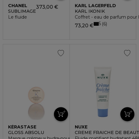
CHANEL
KARL LAGERFELD
373,00 €
SUBLIMAGE
KARL IKONIK
Le fluide
Coffret - eau de parfum po
5
6
73,20 €
KÉRASTASE
NUXE
GLOSS ABSOLU
CREME FRAICHE DE BEAU
Masque crémeux hydra-nourrissant
Fluide matifiant hydratant 48