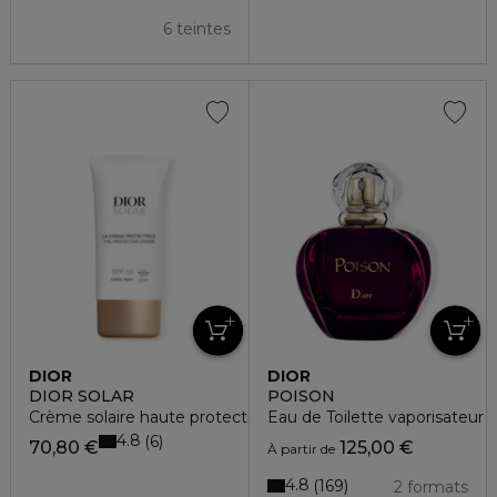
6 teintes
DIOR
DIOR
DIOR SOLAR
POISON
Crème solaire haute protection pour le corps spf 50
Eau de Toilette vaporisateur
4.8
6
70,80 €
125,00 €
À partir de
4.8
169
2 formats