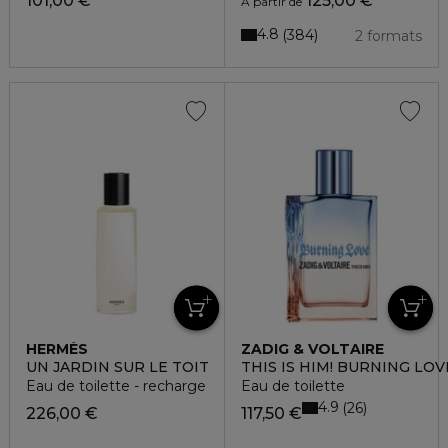
101,00 €
125,00 €
À partir de
4.8
384
2 formats
HERMÈS
ZADIG & VOLTAIRE
UN JARDIN SUR LE TOIT
THIS IS HIM! BURNING LOV
Eau de toilette - recharge
Eau de toilette
4.9
26
226,00 €
117,50 €