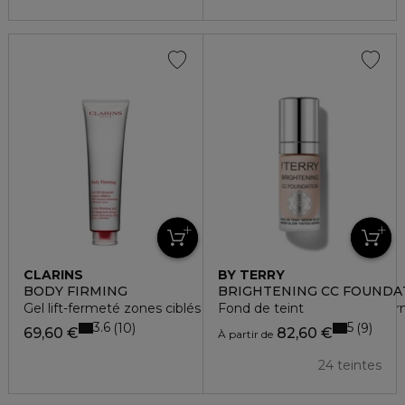
CLARINS
BY TERRY
BODY FIRMING
BRIGHTENING CC FOUNDA
Gel lift-fermeté zones ciblés - effet tenseur immédiat, raffer
Fond de teint
3.6
5
10
9
69,60 €
82,60 €
À partir de
24 teintes