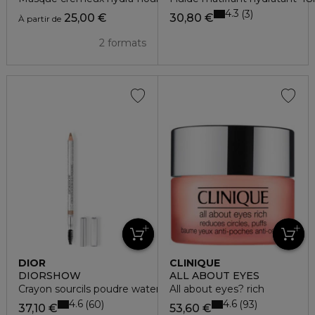
4.3
3
25,00 €
30,80 €
À partir de
2 formats
DIOR
CLINIQUE
DIORSHOW
ALL ABOUT EYES
Crayon sourcils poudre waterproof
All about eyes? rich
4.6
4.6
60
93
37,10 €
53,60 €