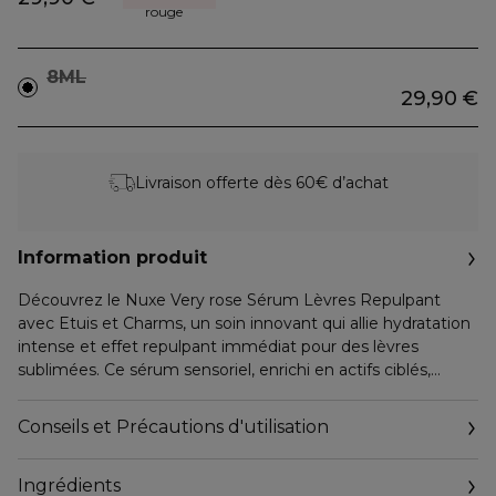
rouge
8ML
29,90 €
Livraison offerte dès 60€ d’achat
Information produit
Découvrez le Nuxe Very rose Sérum Lèvres Repulpant
avec Etuis et Charms, un soin innovant qui allie hydratation
intense et effet repulpant immédiat pour des lèvres
sublimées. Ce sérum sensoriel, enrichi en actifs ciblés,
transforme chaque application en une expérience unique
de douceur et de volume.
Conseils et Précautions d'utilisation
- Hydratation 24h et effet repulpant :
Ingrédients
Ce soin lèvres se distingue par sa formule enrichie en acide