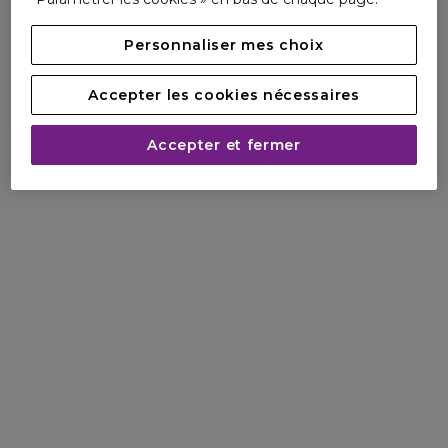
une approche à la fois sensorielle et performante, pour un
résultat visible et un plaisir renouvelé à chaque application.
Personnaliser mes choix
Accepter les cookies nécessaires
Accepter et fermer