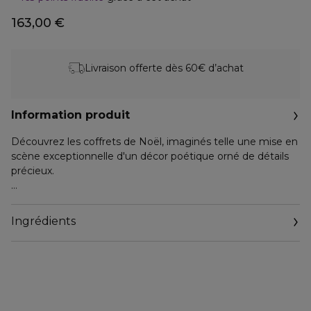
163,00 €
Livraison offerte dès 60€ d’achat
Information produit
Découvrez les coffrets de Noël, imaginés telle une mise en
scène exceptionnelle d'un décor poétique orné de détails
précieux.
Ce coffret contient :
Ingrédients
- L'Eau de Toilette Aqua Allegoria Mandarine Basilic (125 ml
et une miniature 7,5 ml), un hespéridé aromatique, pétillant
et lumineux. La pulpe juteuse et acidulée de la mandarine
transcendée par la fraîcheur aromatique du basilic puis
énergisée par le thé vert sur fond de notes boisées.