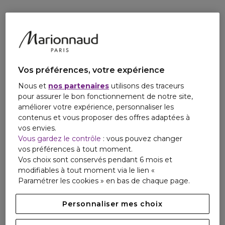
- Un Lait pour le Corps à la Bergamote (75 ml), qui révèle
toute la vitalité des bergamotes gorgées de soleil et
récoltées dans les jardins de Calabre en Italie.
Les coffrets Guerlain se parent d'un nouveau décor exclusif,
rouge profond orné de délicats détails scintillants.
Mélissandre Vidal, paper artist, signe une création festive,
Vos préférences, votre expérience
véritable hommage à la nature, inspirée de l'Art Nouveau.
Nous et
nos partenaires
utilisons des traceurs
Offrez les créations iconiques de la Maison, racontées dans
pour assurer le bon fonctionnement de notre site,
une poésie merveilleuse.
améliorer votre expérience, personnaliser les
contenus et vous proposer des offres adaptées à
AU NOM DE LA BEAUTÉ, GUERLAIN S'ENGAGE ET AGIT
vos envies.
POUR UN MONDE PLUS BEAU ET RESPONSABLE AVEC
Vous gardez le contrôle
: vous pouvez changer
L'ABEILLE POUR SENTINELLE.
vos préférences à tout moment.
Ce coffret a été conçu dans une démarche d'économie
Vos choix sont conservés pendant 6 mois et
circulaire pour réduire son impact environnemental :
modifiables à tout moment via le lien «
- Ecrin réutilisable avec cale amovible
Paramétrer les cookies » en bas de chaque page.
- Coffret et fourreau en papier et carton recyclables¹ et
issus de forêts bien gérées.
Personnaliser mes choix
- Tube composé de minimum 26% de matière recyclée
¹se référer aux consignes de tri locale