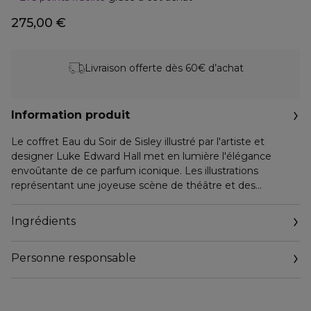
275,00 €
Livraison offerte dès 60€ d’achat
Information produit
Le coffret Eau du Soir de Sisley illustré par l'artiste et
designer Luke Edward Hall met en lumière l'élégance
envoûtante de ce parfum iconique. Les illustrations
représentant une joyeuse scène de théâtre et des
agrumes lumineux évoquent la fraîcheur de la fragrance,
mêlée à la sensualité des fleurs, le tout sublimée par une
Ingrédients
élégante signature chyprée. Le coffret contient une Eau
de Parfum Eau du Soir 100ml et une Crème Parfumée
Personne responsable
Hydratante Eau du Soir 150ml.