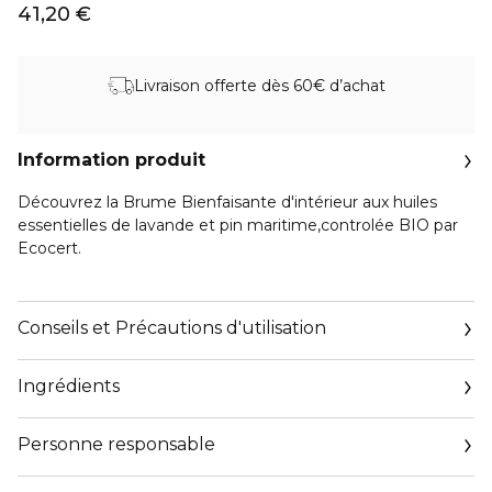
41,20 €
Livraison offerte dès 60€ d’achat
Information produit
Découvrez la Brume Bienfaisante d'intérieur aux huiles
essentielles de lavande et pin maritime,controlée BIO par
Ecocert.
Composée à 99,9% d'ingrédients d'origine naturelle et
d'une composition de 10 huiles essentielles naturelles,
Conseils et Précautions d'utilisation
françaises et certifiée BIO, cette brume d'intérieure
parfume votre intérieur avec des notes délicatement
Ingrédients
fleuries qui réharmonisent le corps et l'esprit pour un
véritable moment de bien-être. Elle invite à la relaxation et
à la détente et favorise la respiration. De plus, l'air est
Personne responsable
comme purifié grâce aux propriétés calmantes et
purifiantes de l'huile essentielle de lavande.
Email