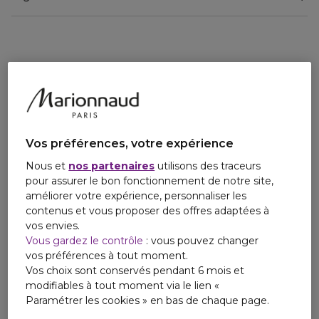
notamment à la suite d’un repas riche. En capturant celles-
ci, les apports caloriques sont limités et les lipides sont
éliminés au lieu d’être stockés dans l’organisme. Cet actif
breveté, avec sa teneur de plus de 35% de fibres, joue
également un rôle dans la digestion car elles participent à
un bon transit intestinal et absorbent les sucres.
Le konjac, plante particulièrement pauvre en calories,
permet aussi d’éviter les ballonnements. La gomme de
caroube, quant à elle, joue un rôle prébiotique au niveau du
Vos préférences, votre expérience
microbiote intestinal.
Nous et
nos partenaires
utilisons des traceurs
2 - PROCURE UN EFFET SATIÉTOGÈNE
pour assurer le bon fonctionnement de notre site,
Le figuier de barbarie BIO, le konjac et la gomme de
améliorer votre expérience, personnaliser les
caroube sont trois plantes riches en fibres épaississant au
contenus et vous proposer des offres adaptées à
contact de l’eau. Les fibres solubles et insolubles du nopal
vos envies.
BIO, associées au konjac enrichi en glucomannane, et en
Vous gardez le contrôle
: vous pouvez changer
gomme de caroube, ont la capacité de former un gel
vos préférences à tout moment.
complexe au contact de l’eau. Ce volume dans l’estomac
Vos choix sont conservés pendant 6 mois et
procure ainsi un effet coupe-faim naturel, réduisant la faim
modifiables à tout moment via le lien «
et limitant nettement les envie de grignotages et le bol
Paramétrer les cookies » en bas de chaque page.
alimentaire. Le glucomannane contenu dans le konjac (à