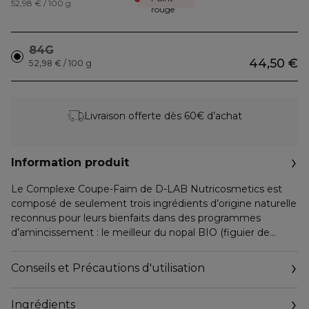
52,98 € / 100 g
rouge
84G
44,50 €
52,98 € / 100 g
Livraison offerte dès 60€ d’achat
Information produit
Le Complexe Coupe-Faim de D-LAB Nutricosmetics est
composé de seulement trois ingrédients d’origine naturelle
reconnus pour leurs bienfaits dans des programmes
d’amincissement : le meilleur du nopal BIO (figuier de
Barbarie), du konjac et de la caroube.
Conseils et Précautions d'utilisation
1 - PARTICIPE À LA GESTION DU POIDS
Le figuier de barbarie, également appelé nopal, est
Ingrédients
reconnu pour réduire l’absorption des graisses par l’intestin,