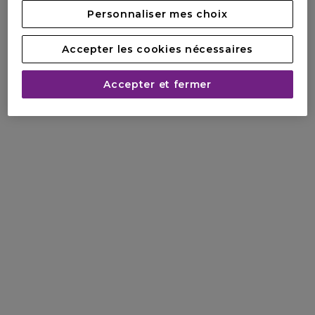
plus de 95%) a en effet la capacité d’absorber jusqu’à 100
Personnaliser mes choix
fois son poids en eau, une véritable éponge naturelle et un
allié dans la perte de poids !
Accepter les cookies nécessaires
Accepter et fermer