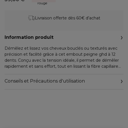
rouge
Livraison offerte dès 60€ d’achat
Information produit
Démêlez et lissez vos cheveux bouclés ou texturés avec
précision et facilité grâce à cet embout peigne ghd à 12
dents. Conçu avec la tension idéale, il permet de démêler
rapidement et sans effort, tout en lissant la fibre capillaire
pour des cheveux plus brillants et parfaitement alignés.
Conseils et Précautions d'utilisation
Combiné au moteur puissant du ghd speed™ et à la
technologie ghd Halo™, cet embout vous permet de
travailler près des racines tout en maintenant vos cheveux
plus frais, pour un coiffage confortable et précis. Résultat :
des cheveux démêlés, lisses et éclatants, avec un contrôle
total sur la texture naturelle.
IDÉAL POUR : cheveux bouclés ou texturés, pour un