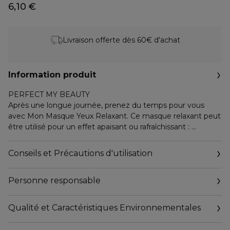
6,10 €
Livraison offerte dès 60€ d’achat
Information produit
PERFECT MY BEAUTY
Après une longue journée, prenez du temps pour vous
avec Mon Masque Yeux Relaxant. Ce masque relaxant peut
être utilisé pour un effet apaisant ou rafraîchissant :
- Chaud, pour un effet apaisant : placer le masque au micro-
ondes pendant 10 à 20 secondes (puissance max. 700 W),
Conseils et Précautions d'utilisation
vérifier la température, puis placer le côté doux du masque
sur les yeux.
Personne responsable
- Frais, pour un effet rafraîchissant : placer le masque au
réfrigérateur pendant au moins 1 heure (entre 1°C et 7°C),
puis appliquer le côté à billes du masque sur les yeux.
Qualité et Caractéristiques Environnementales
Personne responsable : Marionnaud Lafayette - 115 rue