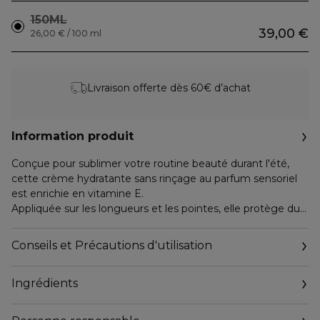
150ML
39,00 €
26,00 € / 100 ml
Livraison offerte dès 60€ d’achat
Information produit
Conçue pour sublimer votre routine beauté durant l'été,
cette crème hydratante sans rinçage au parfum sensoriel
est enrichie en vitamine E.
Appliquée sur les longueurs et les pointes, elle protège du
dessèchement et prévient l'apparition de frisottis pendant
24h pour un fini lisse et soyeux. Sa texture ultra-légère, non
Conseils et Précautions d'utilisation
grasse et multi-usages, est idéale pour une utilisation
quotidienne sur cheveux secs ou humides.
Ingrédients
Le parfum estival du jasmin allié aux notes de tubéreuse
révèle une fragrance solaire addictive. Les cheveux sont
brillants et doux comme de la soie.