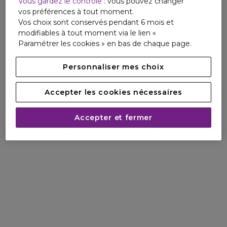
Vous gardez le contrôle
: vous pouvez changer
l'étui est beige lumineux orné de touches argentées, tandis
vos préférences à tout moment.
que le ruban beige noué à la main est ourlé d'un fil rose
Vos choix sont conservés pendant 6 mois et
délicat, entourant le col du flacon. Cette surpiqûre unique
modifiables à tout moment via le lien «
est un code emblématique de Chloé, apparaîssant pour la
Paramétrer les cookies » en bas de chaque page.
première fois sur un parfum. Le flacon contient 25% de
verre recyclé et le ruban est en polyester 100% recyclé.
Personnaliser mes choix
* alcool dénaturé
Accepter les cookies nécessaires
CHLOÉ SIGNATURE LUMINEUSE
Accepter et fermer
Chloé présente son Eau de Parfum Signature Lumineuse,
une fragrance féminine florale établie autour d’une rose
lumineuse associée à de la vanille. Une senteur féminine
irrésistible.