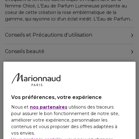
femme Chloé, L'Eau de Parfum Lumineuse présente au
coeur de cette création la rose emblématique de la
gamme, qui rayonne ici d'un éclat inédit. L'Eau de Parfum
Lumineuse de Chloé s'inspire de l'image d'une rose fraîche
nimbée par les rayons du soleil. Cette eau de parfum est
Conseils et Précautions d'utilisation
vegan et elle est formulée avec un parfum d'origine
naturelle, de l'alcool* et de l'eau. Rien d'autre.
Conseils beauté
La rose s'exprime ici dans toute sa richesse et sa
complexité. Elle se lie aux accents veloutés du Jasmin
Ingrédients
Sambac pour former un bouquet solaire, presque charnel.
La vanille vient sublimer ce coeur floral à la manière dont
une surpiqûre souligne les contours d'une pièce couture;
ses tonalités balsamiques et ambrées apportent à la
composition leur rondeur gourmande, délicieusement
Vos préférences, votre expérience
addictive et féminine. Un parfum féminin et solaire qui
Nous et
nos partenaires
utilisons des traceurs
convient à toutes les occasions et tient toute la journée.
pour assurer le bon fonctionnement de notre site,
améliorer votre expérience, personnaliser les
Cette eau de parfum Chloé est présentée dans un flacon
contenus et vous proposer des offres adaptées à
en verre intemporel, surmonté d'un capot argenté
vos envies.
lumineux. Rappelant le parfum rayonnant qu'il renferme,