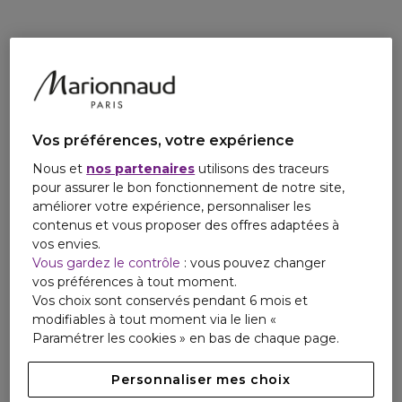
permet de renforcer les résultats de la crème*.
83% des femmes déclarent que cet outil de massage
permet de renforcer l'effet raffermissant de la crème sur la
RARE. TOUT COMME VOUS.
peau*
*Tests consommateurs femmes au 45ème jour d'utilisation.
Inspirée par les plantes et guidée par la
Vos préférences, votre expérience
science, cette collection exquise raffermit, lisse,
Nous et
nos partenaires
utilisons des traceurs
renouvelle l’éclat de la peau et garantit des
pour assurer le bon fonctionnement de notre site,
bienfaits anti-âge exceptionnels.
améliorer votre expérience, personnaliser les
contenus et vous proposer des offres adaptées à
vos envies.
Vous gardez le contrôle
: vous pouvez changer
vos préférences à tout moment.
Vos choix sont conservés pendant 6 mois et
modifiables à tout moment via le lien «
Paramétrer les cookies » en bas de chaque page.
Personnaliser mes choix