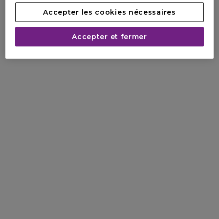
Accepter les cookies nécessaires
Accepter et fermer
Pour qui ?
À toutes les femmes qui recherchent des
produits de soin de luxe très efficaces pour une
peau plus résistante et visiblement plus jeune.
DÉCOUVRIR
LA REINE DE LA NUIT,
ingrédient phare de la gamme & joyau
de la nature, est unique au Monde