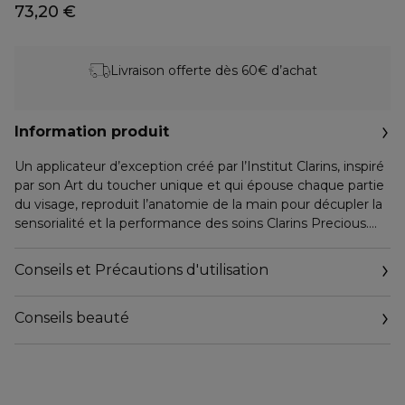
73,20 €
Livraison offerte dès 60€ d’achat
Information produit
Un applicateur d’exception créé par l’Institut Clarins, inspiré
par son Art du toucher unique et qui épouse chaque partie
du visage, reproduit l’anatomie de la main pour décupler la
sensorialité et la performance des soins Clarins Precious.
Cet outil de massage 3-en-1 exceptionnel va aussi réveiller
l'éclat de la peau. Sa partie blanche, dense et souple,
Conseils et Précautions d'utilisation
reproduit "l'action" de la pulpe des doigts en permettant de
libérer des zones de tension et en facilitant la circulation
Conseils beauté
des énergies. La partie "coussin" froide procure un effet
tenseur et relaxant tandis que le "croissant de lune" de son
arête offre un massage efficace et bienfaisant.
84% des femmes déclarent que cet outil de massage