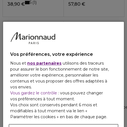
5
1
38,90 €
57,80 €
Exclusivité
Exclusivité
Vos préférences, votre expérience
Nous et
nos partenaires
utilisons des traceurs
pour assurer le bon fonctionnement de notre site,
améliorer votre expérience, personnaliser les
contenus et vous proposer des offres adaptées à
vos envies.
Vous gardez le contrôle
: vous pouvez changer
COLLISTAR
COLLISTAR
vos préférences à tout moment.
APRÈS-SOLEIL
SOLAIRES
Vos choix sont conservés pendant 6 mois et
Crème après-soleil superhydratante régénérante
Lait spray protection active 
modifiables à tout moment via le lien «
5
1
44,80 €
44,80 €
Paramétrer les cookies » en bas de chaque page.