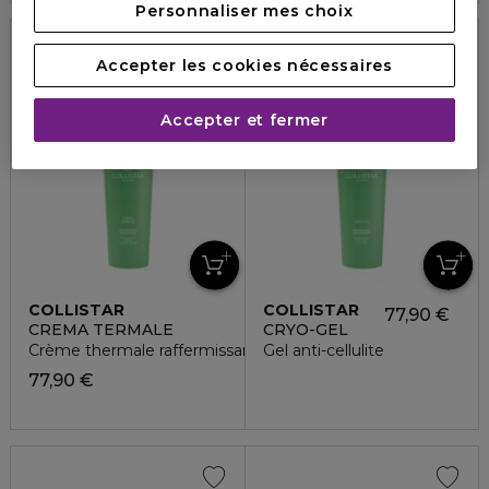
Personnaliser mes choix
Accepter les cookies nécessaires
Nouveauté
Nouveauté
Accepter et fermer
COLLISTAR
COLLISTAR
77,90 €
CREMA TERMALE
CRYO-GEL
Crème thermale raffermissante anti-cellulite
Gel anti-cellulite
77,90 €