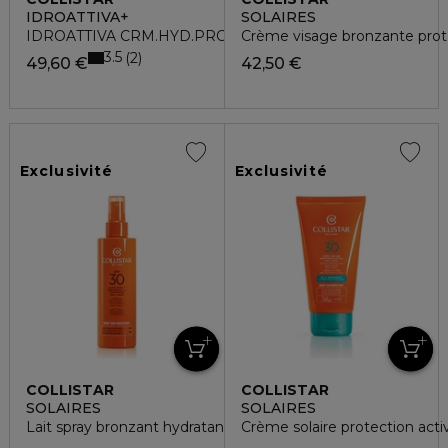
IDROATTIVA+
SOLAIRES
IDROATTIVA CRM.HYD.PROF.50ML POT
Crème visage bronzante prote
3.5
2
49,60 €
42,50 €
Exclusivité
Exclusivité
COLLISTAR
COLLISTAR
SOLAIRES
SOLAIRES
Lait spray bronzant hydratant SPF30 visage-corps
Crème solaire protection act