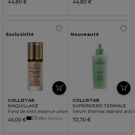
44,80 €
44,80 €
Exclusivité
Nouveauté
COLLISTAR
COLLISTAR
MAQUILLAGE
SUPERSIERO TERMALE
Fond de teint essence universelle de jeunesse SPF15
Sérum thermal drainant anti-ce
2.3
4
4 teintes
45,00 €
72,70 €