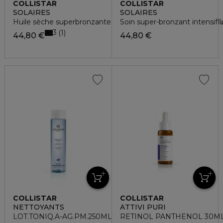
COLLISTAR
COLLISTAR
SOLAIRES
SOLAIRES
Huile sèche superbronzante hydratante SPF15 résistante à l
Soin super-bronzant intensif u
3
1
44,80 €
44,80 €
COLLISTAR
COLLISTAR
NETTOYANTS
ATTIVI PURI
LOT.TONIQ.A-AG.PM.250ML FL
RETINOL PANTHENOL 30ML