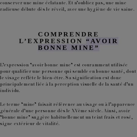
conserver une
mine éclatante
. Et n’oubliez pas, une mine
radieuse débute dès le réveil, avec une hygiène de vie saine.
COMPRENDRE
L’EXPRESSION
“AVOIR
BONNE MINE”
L’expression “avoir bonne mine” est couramment utilisée
pour qualifier une personne qui semble en
bonne santé
, dont
le visage reflète le bien-être. Sa signification est donc
principalement liée à la perception visuelle de la santé d’un
individu.
Le terme “mine” faisait référence au visage ou à l’apparence
générale d’une personne dès le XVème siècle. Ainsi,
avoir
“bonne mine”
suggère habituellement un
teint frais et rosé,
signe extérieur de vitalité.