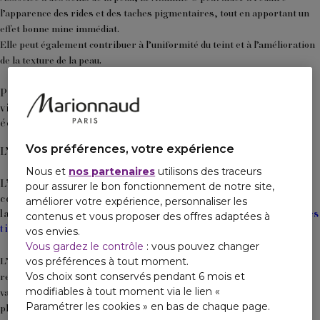
l’apparence des rides et des taches pigmentaires, tout en apportant un
effet bonne mine immédiat.
Elle peut également contribuer à l’uniformité du teint et à l’amélioration
de la texture de la peau.
Présente dans de nombreux fruits et légumes, l’apport en
vitamine C peut être optimisé par une alimentation
équilibrée.
Vos préférences, votre expérience
L’eau, Une Nécessité Pour Une Peau Hydratée
Nous et
nos partenaires
utilisons des traceurs
L’eau est indissociable d’une peau bien hydratée
. Sa
pour assurer le bon fonctionnement de notre site,
consommation régulière permet de maintenir l’élasticité et
améliorer votre expérience, personnaliser les
la souplesse de la peau, tout en évitant
le dessèchement et les
contenus et vous proposer des offres adaptées à
tiraillements
.
vos envies.
Vous gardez le contrôle
: vous pouvez changer
L’hydratation interne
: Boire au moins 1,5 litres d’eau par jour est
vos préférences à tout moment.
Vos choix sont conservés pendant 6 mois et
recommandé pour une bonne hydratation interne. Cette quantité peut
modifiables à tout moment via le lien «
varier en fonction de divers facteurs comme l’âge, le sexe, l’activité
Paramétrer les cookies » en bas de chaque page.
physique, et la température ambiante.