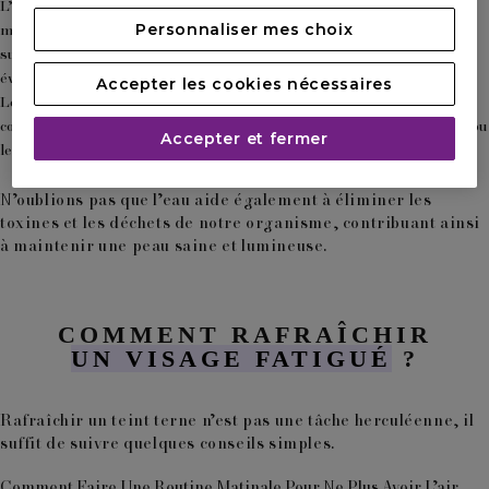
L’hydratation externe
: L’application de crèmes hydratantes aide à
Personnaliser mes choix
maintenir une peau bien hydratée en formant un film protecteur à sa
surface. Ces soins aident à retenir l’eau dans la peau et à éviter son
évaporation.
Accepter les cookies nécessaires
Les eaux minérales et leurs bienfaits
: Certaines eaux minérales
contiennent des minéraux essentiels comme le calcium, le magnésium ou
Accepter et fermer
le silicium qui peuvent améliorer l’élasticité de la peau.
N’oublions pas que l’eau aide également à éliminer les
toxines et les déchets de notre organisme, contribuant ainsi
à maintenir une peau saine et lumineuse.
COMMENT RAFRAÎCHIR
UN VISAGE FATIGUÉ
?
Rafraîchir un teint terne n’est pas une tâche herculéenne, il
suffit de suivre quelques conseils simples.
Comment Faire Une Routine Matinale Pour Ne Plus Avoir
L’air