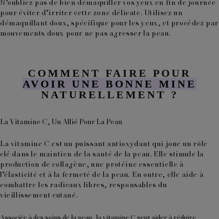
N’oubliez pas de bien démaquiller vos yeux en fin de journée
pour éviter d’irriter cette zone délicate. Utilisez un
démaquillant doux, spécifique pour les yeux, et procédez par
mouvements doux pour ne pas agresser la peau.
COMMENT FAIRE POUR
AVOIR UNE BONNE MINE
NATURELLEMENT ?
La Vitamine C, Un Allié Pour La Peau
La
vitamine C
est un puissant antioxydant qui joue un rôle
clé dans le maintien de la santé de la peau. Elle stimule la
production de
collagène
, une protéine essentielle à
l’élasticité et à la fermeté de la peau. En outre, elle aide à
combattre les radicaux libres, responsables du
vieillissement cutané.
Associée à des soins de la peau, la vitamine C peut aider à réduire