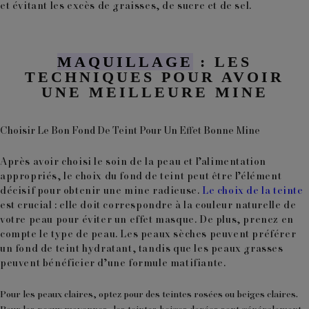
et évitant les excès de graisses, de sucre et de sel.
MAQUILLAGE
: LES
TECHNIQUES POUR AVOIR
UNE MEILLEURE MINE
Choisir Le Bon Fond De Teint Pour Un Effet Bonne Mine
Après avoir choisi le soin de la peau et l’alimentation
appropriés, le choix du fond de teint peut être l’élément
décisif pour obtenir une mine radieuse.
Le choix de la teinte
est crucial : elle doit correspondre à la couleur naturelle de
votre peau pour éviter un effet masque. De plus, prenez en
compte
le type de peau
. Les peaux sèches peuvent préférer
un fond de teint hydratant, tandis que les peaux grasses
peuvent bénéficier d’une formule matifiante.
Pour les peaux claires
, optez pour des teintes rosées ou beiges claires.