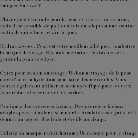
Fatiguée En Hiver?
L’hiver peut être rude pour la peau et affecter votre mine,
mais il est possible de pallier à cela en adoptant une routine
matinale qui efface cet air fatigué.
Hydratez-vous
: L’eau est votre meilleur allié pour combattre
la fatigue du visage. Elle aide à éliminer les toxines et à
garder la peau repulpée.
Optez pour un soin du visage
: Un bon nettoyage de la peau
suivi d’un soin hydratant peut faire des merveilles. Vous
pouvez également utiliser un soin spécifique pour les yeux
pour réduire les cernes et les poches.
Pratiquez des exercices faciaux
: Des exercices faciaux
simples peuvent aider à stimuler la circulation sanguine et à
donner un aspect plus frais et éveillé au visage.
Utilisez un masque rafraîchissant
: Un masque pour le visage