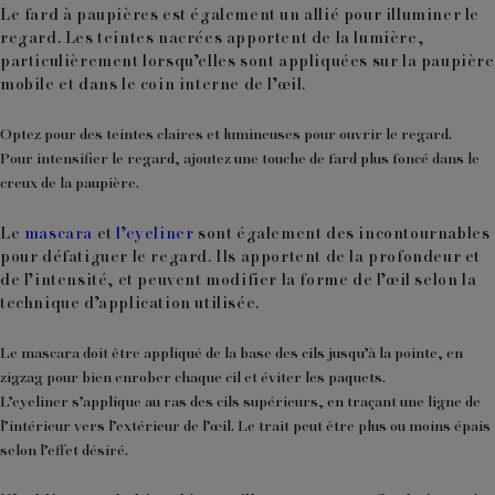
Le
fard à paupières
est également un allié pour illuminer le
regard. Les teintes nacrées apportent de la lumière,
particulièrement lorsqu’elles sont appliquées sur la paupière
mobile et dans le coin interne de l’œil.
Optez pour des teintes claires et lumineuses pour ouvrir le regard.
Pour intensifier le regard, ajoutez une touche de fard plus foncé dans le
creux de la paupière.
Le
mascara
et
l’
eyeliner
sont également des incontournables
pour défatiguer le regard. Ils apportent de la profondeur et
de l’intensité, et peuvent modifier la forme de l’œil selon la
technique d’application utilisée.
Le mascara doit être appliqué de la base des cils jusqu’à la pointe, en
zigzag pour bien enrober chaque cil et éviter les paquets.
L’eyeliner s’applique au ras des cils supérieurs, en traçant une ligne de
l’intérieur vers l’extérieur de l’œil. Le trait peut être plus ou moins épais
selon l’effet désiré.