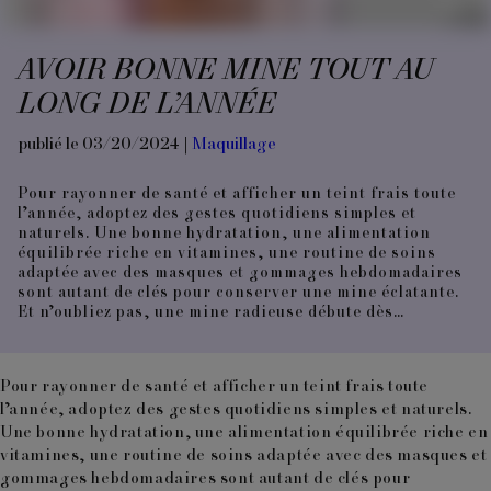
AVOIR BONNE MINE TOUT AU
LONG DE L’ANNÉE
publié le 03/20/2024 |
Maquillage
Pour rayonner de santé et afficher un teint frais toute
l’année, adoptez des gestes quotidiens simples et
naturels. Une bonne hydratation, une alimentation
équilibrée riche en vitamines, une routine de soins
adaptée avec des masques et gommages hebdomadaires
sont autant de clés pour conserver une mine éclatante.
Et n’oubliez pas, une mine radieuse débute dès…
Pour rayonner de santé et afficher un
teint frais toute
l’année
, adoptez des gestes quotidiens simples et naturels.
Une bonne hydratation, une alimentation équilibrée riche en
vitamines, une routine de soins adaptée avec des masques et
gommages hebdomadaires sont autant de clés pour