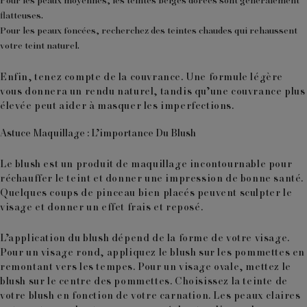
Pour les peaux moyennes
, les teintes beiges dorées sont généralement
flatteuses.
Pour les peaux foncées
, recherchez des teintes chaudes qui rehaussent
votre teint naturel.
Enfin, tenez compte de la
couvrance
. Une formule légère
vous donnera un rendu naturel, tandis qu’une couvrance plus
élevée peut aider à masquer les imperfections.
Astuce Maquillage : L’importance Du Blush
Le
blush
est un produit de maquillage incontournable pour
réchauffer le teint et donner une impression de bonne santé.
Quelques coups de pinceau bien placés peuvent sculpter le
visage et donner un effet frais et reposé.
L’application du blush dépend de la forme de votre visage.
Pour un visage rond, appliquez le blush sur les pommettes en
remontant vers les tempes. Pour un visage ovale, mettez le
blush sur le centre des pommettes. Choisissez la teinte de
votre blush en fonction de votre carnation. Les peaux claires