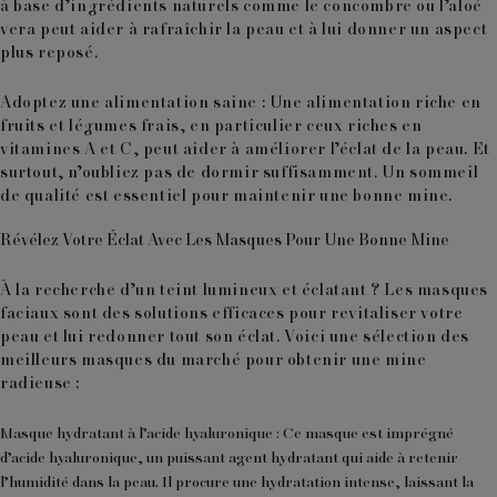
à base d’ingrédients naturels comme le concombre ou l’aloé
vera peut aider à rafraîchir la peau et à lui donner un aspect
plus reposé.
Adoptez une alimentation saine
: Une alimentation riche en
fruits et légumes frais, en particulier ceux riches en
vitamines A et C, peut aider à améliorer l’éclat de la peau. Et
surtout, n’oubliez pas de dormir suffisamment. Un sommeil
de qualité est essentiel pour maintenir une bonne mine.
Révélez Votre Éclat Avec Les Masques Pour Une Bonne Mine
À la recherche d’un teint lumineux et éclatant ? Les masques
faciaux sont des solutions efficaces pour revitaliser votre
peau et lui redonner tout son éclat. Voici une sélection des
meilleurs masques du marché pour obtenir une mine
radieuse :
Masque hydratant à l’acide hyaluronique
: Ce masque est imprégné
d’acide hyaluronique, un puissant agent hydratant qui aide à retenir
l’humidité dans la peau. Il procure une hydratation intense, laissant la