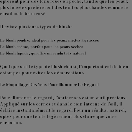
opteront pour des tons roses ou pêche, tandis que les peaux
plus foncées préféreront des teintes plus chaudes comme le
corail ou le brun rosé.
Il existe plusieurs types de blush :
Le blush poudre, idéal pour les peaux mixtes à grasses
Le blush crème, parfait pour les peaux sèches
Le blush liquide, qui offre un rendu très naturel
Quel que soit le type de blush choisi, l’important est de bien
estomper pour éviter les démarcations.
Le Maquillage Des Yeux Pour Illuminer Le Regard
Pour illuminer le regard,
l’anticernes
est un outil précieux.
Appliqué sur les cernes et dans le coin interne de l’œil, il
éclaire instantanément le regard. Pour un résultat naturel,
optez pour une teinte légèrement plus claire que votre
carnation.