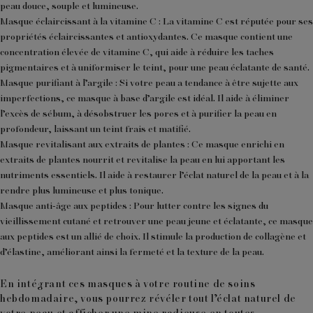
peau douce, souple et lumineuse.
Masque éclaircissant à la vitamine C
: La vitamine C est réputée pour ses
propriétés éclaircissantes et antioxydantes. Ce masque contient une
concentration élevée de vitamine C, qui aide à réduire les taches
pigmentaires et à uniformiser le teint, pour une peau éclatante de santé.
Masque purifiant à l’argile
: Si votre peau a tendance à être sujette aux
imperfections, ce masque à base d’argile est idéal. Il aide à éliminer
l’excès de sébum, à désobstruer les pores et à purifier la peau en
profondeur, laissant un teint frais et matifié.
Masque revitalisant aux extraits de plantes
: Ce masque enrichi en
extraits de plantes nourrit et revitalise la peau en lui apportant les
nutriments essentiels. Il aide à restaurer l’éclat naturel de la peau et à la
rendre plus lumineuse et plus tonique.
Masque anti-âge aux peptides
: Pour lutter contre les signes du
vieillissement cutané et retrouver une peau jeune et éclatante, ce masque
aux peptides est un allié de choix. Il stimule la production de collagène et
d’élastine, améliorant ainsi la fermeté et la texture de la peau.
En intégrant ces masques à votre routine de soins
hebdomadaire, vous pourrez révéler tout l’éclat naturel de