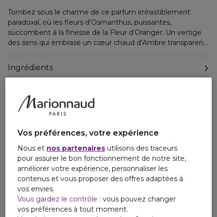
Tombez sous le charme de ce parfum irrésistiblement
paradoxal, où les fleurs d’Osmanthus, puissantes,
succombent à la finesse de la Fleur d’Oranger. Un vertige
des sens qui embrase un cœur chaud d’Ambre transparent
et de Vanille, exalté en fond par les notes sensuelles et
sophistiquées de Patchouli et de Musc. Pourquoi résister ?
Ingrédients
Vos préférences, votre expérience
Nous et
nos partenaires
utilisons des traceurs
pour assurer le bon fonctionnement de notre site,
améliorer votre expérience, personnaliser les
contenus et vous proposer des offres adaptées à
vos envies.
Vous gardez le contrôle
: vous pouvez changer
vos préférences à tout moment.