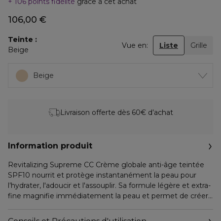
106 points fidélité
grâce à cet achat
106,00 €
Teinte
Vue en:
Liste
Grille
Beige
Beige
Livraison offerte dès 60€ d’achat
Information produit
Revitalizing Supreme CC Crème globale anti-âge teintée
SPF10 nourrit et protège instantanément la peau pour
l’hydrater, l'adoucir et l'assouplir. Sa formule légère et extra-
fine magnifie immédiatement la peau et permet de créer
une base homogène qui donne à la peau un éclat naturel,
frais et éclatant de santé.