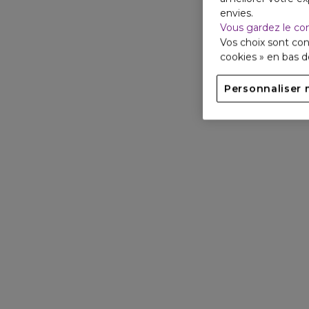
envies.
Vous gardez le co
Vos choix sont con
cookies » en bas 
Personnaliser 