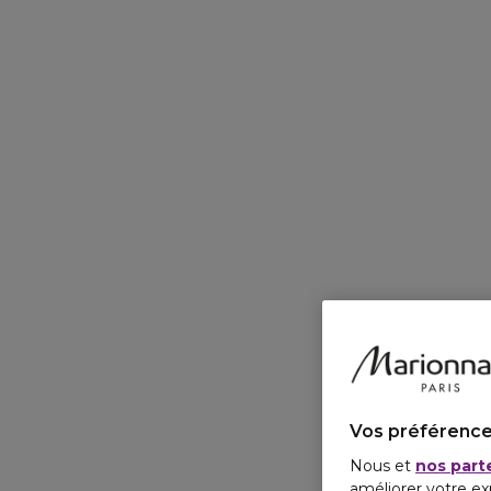
Vos préférence
Nous et
nos part
améliorer votre ex